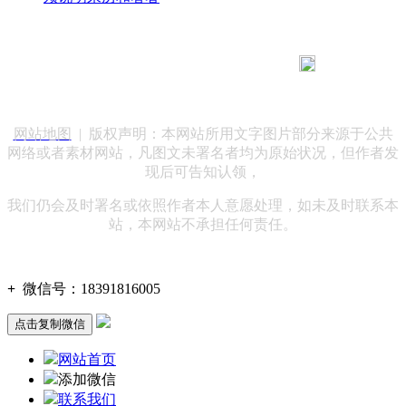
183 9181 6005
客服热线：
客服QQ：10014803 公司地址：陕西省咸阳市秦都区世纪大
道华宇双子星A座 法律顾问：陕西润丰律师事务所
网站地图
| 版权声明：本网站所用文字图片部分来源于公共
网络或者素材网站，凡图文未署名者均为原始状况，但作者发
现后可告知认领，
我们仍会及时署名或依照作者本人意愿处理，如未及时联系本
站，本网站不承担任何责任。
+
微信号：
18391816005
点击复制微信
网站首页
添加微信
联系我们