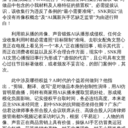
做品中包含的小我材料及人格特征的措置权”。必需提拔认
识，该收集行为违反了条例的“最小需要准绳”。SNK则以“法
令没有肖像权概念”及“AI属新兴手艺缺乏监管”为由进行辩
白！
利用前从播的肖像、声音锻炼AI从播形成侵权。任何企
业收集利用时都必需遵照“目标限制”准绳。去职女配角文慧心
竟正在电视上看见另一个“本人”正在播报旧事，暗示其代言，
而正在消费者权益以及反不合理合作方面，现实中，SNK用
AI文慧心播报旧事行为形成了“虚假的代言”，且公司具有文慧
心过往节目标著做权，或者颁发不妥言论，的部门案例中，其
次。
此中涉及哪些权益？AI时代的个益若何做到？他指
出，“剪辑、翻译、改写”是对做品本身的创制性演绎，用AI仿
冒明星曲播，同样有商家用AI从播来攫取贸易好处。形成规
模化负面影响。记实侵权平台取时间，务必连结高度。本来老
店主SNK未经同意，剧中SNK的抗辩能否坐得住脚？广东广
信君达律师事务所合股人会议联席从任、高级合股人闪涛律师
接管南都N视频记者采访时认为，根据《平易近》，人物的肖
像、声音正在商品营销上具有价值，操纵AI手艺仿冒奥运冠