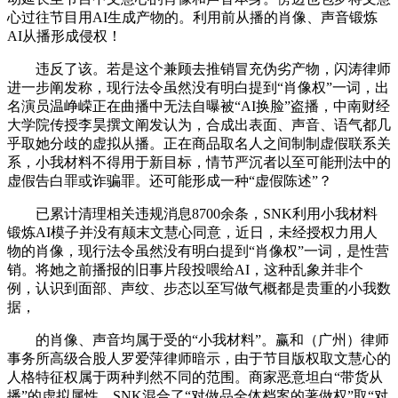
心过往节目用AI生成产物的。利用前从播的肖像、声音锻炼
AI从播形成侵权！
违反了该。若是这个兼顾去推销冒充伪劣产物，闪涛律师
进一步阐发称，现行法令虽然没有明白提到“肖像权”一词，出
名演员温峥嵘正在曲播中无法自曝被“AI换脸”盗播，中南财经
大学院传授李昊撰文阐发认为，合成出表面、声音、语气都几
乎取她分歧的虚拟从播。正在商品取名人之间制制虚假联系关
系，小我材料不得用于新目标，情节严沉者以至可能刑法中的
虚假告白罪或诈骗罪。还可能形成一种“虚假陈述”？
已累计清理相关违规消息8700余条，SNK利用小我材料
锻炼AI模子并没有颠末文慧心同意，近日，未经授权力用人
物的肖像，现行法令虽然没有明白提到“肖像权”一词，是性营
销。将她之前播报的旧事片段投喂给AI，这种乱象并非个
例，认识到面部、声纹、步态以至写做气概都是贵重的小我数
据，
的肖像、声音均属于受的“小我材料”。赢和（广州）律师
事务所高级合股人罗爱萍律师暗示，由于节目版权取文慧心的
人格特征权属于两种判然不同的范围。商家恶意坦白“带货从
播”的虚拟属性，SNK混合了“对做品全体档案的著做权”取“对