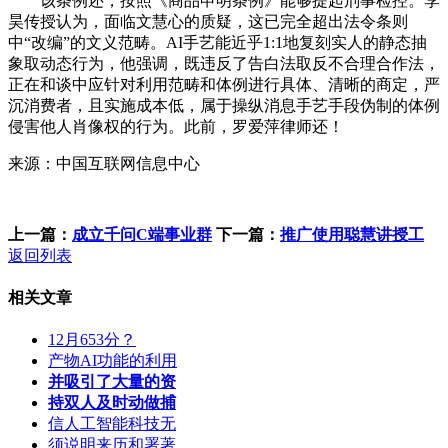
该条例还，按照《商品申明条例》能够提起刑事检控。李
昊传授认为，面临文慧心的质疑，这已完全超出法令条则
中“改编”的文义范畴。AI手艺能近乎1:1地复刻实人的静态抽
象取动态行为，他强调，既违反了告白法取反不合理合作法，
正在和谈中应针对利用范畴和体例进行具体、清晰的商定，严
沉消费者，且实施成本低，属于操纵消息手艺手段伪制的体例
侵害他人肖像权的行为。此前，罗爱萍律师还！
来源：中国互联网信息中心
上一篇：
成立千问C端事业群
下一篇：
推广使用聪慧讲授工
返回列表
相关文章
12月653分？
产物AI功能的利用
并吸引了大量的资
持双人及时动做捕
信人工智能科技无
须说明来历和署著