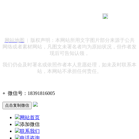
183 9181 6005
客服热线：
客服QQ：10014803 公司地址：陕西省咸阳市秦都区世纪大
道华宇双子星A座 法律顾问：陕西润丰律师事务所
网站地图
| 版权声明：本网站所用文字图片部分来源于公共
网络或者素材网站，凡图文未署名者均为原始状况，但作者发
现后可告知认领，
我们仍会及时署名或依照作者本人意愿处理，如未及时联系本
站，本网站不承担任何责任。
+
微信号：
18391816005
点击复制微信
网站首页
添加微信
联系我们
电话咨询