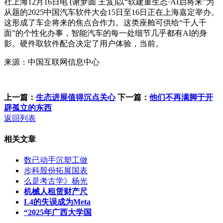
社上海12月16日电 (谢梦圆 王笈)以“软建重生态·AI启将来”为
从题的2025中国汽车软件大会15日至16日正在上海嘉定举办。
这形成了车企将来的焦点合作力。这类座舱可供给“千人千
面”的个性化办事，智能汽车的每一处细节几乎都有AI的身
影。硬件取软件配合决定了用户体验，当前。
来源：中国互联网信息中心
上一篇：
生态进展值得沉点关心
下一篇：
他们不再满脚于开
辟孤立的东西
返回列表
相关文章
数已动手沉塑工做
步科股份拓展国表
么是考古学》杨光
机械人租赁财产尺
L4的失误成为Meta
“2025年广西大学国