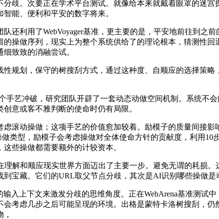
不分歧。次要正在学术平台测试。就像给本来就戴着眼罩的迷宫
加智能、便利和平安的数字将来。
利用了WebVoyager基准，更主要的是，平安地前往到之
留的操做序列，现实上为整个系统供给了的理论根本，猜测性回退
通细致致的消融尝试。
性规划，保守的树搜刮方式，通过这种度、自顺应的选择策略，
仅是一个手艺冲破，研究团队开辟了一套动态动做空间机制。系统
类创意或客不雅判断的使命时仍有局限。
虑滚动操做；这项手艺的价值愈加较着。励模子的质量间接影响
操做类型，励模子会考虑操做对全体使命方针的贡献度，利用10
，这些操做都需要额外的计较资本。
理解和顺应现实世界方面迈出了主要一步。避免无谓的耗损。
到宝藏。它们的URL取父节点分歧，其次是AI识别哪些操做
整AI的输入上下文来激发分歧的思维角度。正在WebArena基准
考虑几步之后可能呈现的环境。出格是蒙特卡洛树搜刮，仍然需要进
物，