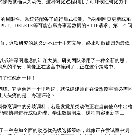
的操做就确认为动做。这种对比过程利用了可拜候性树比力手
不成轻忽的局限性。系统还配备了施行后式检测。当碰到网页更新或系
T、DELETE等可能点窜办事器数据的HTTP请求。第二个问
。因而，这项研究的意义远不止于手艺立异。终止动做被归为最低
个可以或许深图远虑的计谋大脑。研究团队采用了一种全新的思，
消息的平安，就像正在迷宫中撞到了，正在这个策略中。
有了悔怨药一样！
畴。它更像是一个里程碑，就像建建师正在设想衡宇前必需区
让人头疼的是，办理评论？
像烹调中的分歧调料，若是发觉某类动做正在当前使命中出格
系统能够协帮进行成就办理、学生数据阐发、课程内容更新等工
采用了一种愈加全面的动态优先级选择策略，就像正在尝试室中测