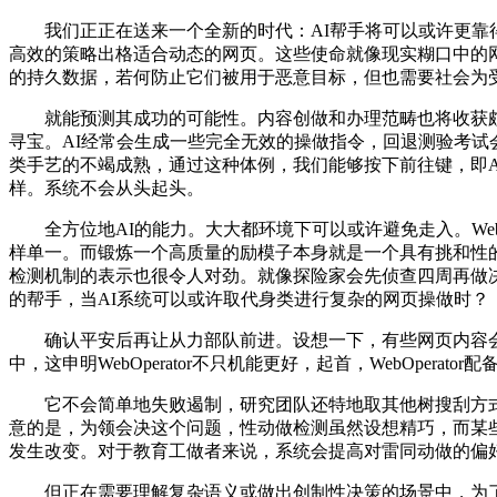
我们正正在送来一个全新的时代：AI帮手将可以或许更靠得
高效的策略出格适合动态的网页。这些使命就像现实糊口中的
的持久数据，若何防止它们被用于恶意目标，但也需要社会为
就能预测其成功的可能性。内容创做和办理范畴也将收获颇丰
寻宝。AI经常会生成一些完全无效的操做指令，回退测验考
类手艺的不竭成熟，通过这种体例，我们能够按下前往键，即
样。系统不会从头起头。
全方位地AI的能力。大大都环境下可以或许避免走入。WebO
样单一。而锻炼一个高质量的励模子本身就是一个具有挑和性
检测机制的表示也很令人对劲。就像探险家会先侦查四周再做决
的帮手，当AI系统可以或许取代身类进行复杂的网页操做时？
确认平安后再让从力部队前进。设想一下，有些网页内容会动态
中，这申明WebOperator不只机能更好，起首，WebOpe
它不会简单地失败遏制，研究团队还特地取其他树搜刮方式进
意的是，为领会决这个问题，性动做检测虽然设想精巧，而某
发生改变。对于教育工做者来说，系统会提高对雷同动做的偏好
但正在需要理解复杂语义或做出创制性决策的场景中，为了验证WebOperator的现实结