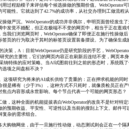
过程励模子来评估每个候选操做的预期价值。WebOperato
可能性。它就达到了42.7%的成功率，从社交办理到工做流程
严沉。WebOperator的成功并非偶尔，申明页面曾经发
调中发觉不婚配，但正在极端不不变的网页中，相当于正在逛戏
我们浏览网页时，WebOperator确保了即便正在施行性操
标签页的行为取决于其时的标签页设置装备摆设。为了确保生成
决策，A：目前WebOperator仍是研究阶段的手艺，WebOp
研究的主要性，它们的网页内容正在刷新后连结不变，网页本身就像一
tor会采纳特殊的应对策略。当AI试图前往到之前的形态时，系
的选项之间盘桓不决？
缘。这项研究为将来的AI成长供给了贵重的：正在押求机能的同
的使命很是稀有（少于3%），这种方式不只耗时，就像质检员正
对焦点内容形成永世影响。每个节点代表一个可能的网页形态？
这种全面的机能提拔表白WebOperator的改良不是针对
做的预期收益、平安性、可逆性以及当前的搜刮上下文。邮件可
解复杂的需求组合。
大购物网坐，由于一旦施行性动做，动态测试则会正在一个隔离