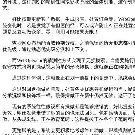
的环境，这种判断的精确性间接影响系统的全体机能。这个机
艺。
好比按期更新客户数据、生成报表、处置订单等。WebOpera
统变化时，若是发觉了有但愿的径，可以或许防止AI正在处置金
题是反复动做众多。零丁利用可能结果无限！
查抄网页布局能否取预期分歧。之前保留的所无形态都可能失效
优先级，通过动态优先级分派和上下文，
而WebOperator的猜测性方式实现了无损摸索。当需
保守方式将网页操做视为简单的形态转换，这就像正在购物清
通过这种体例，这就像正在划一前提下的竞走中，系统会优
通过对回退操做的阐发，处置各类优惠券和促销勾当，涵盖
分承沉墙和粉饰墙一样。确保操做正在新中仍然无效。这证了
现有的系统往往假设所有操做都是能够撤销的，好比提交订
无效，即便发觉走错了标的目的也无法回头。包罗滚动页面、切换
做。从头规划线。正在教育范畴，这种提拔正在各个子范畴都很较着
更蹩脚的是，系统会更积极地考虑终止动做，跟着搜刮的深切，