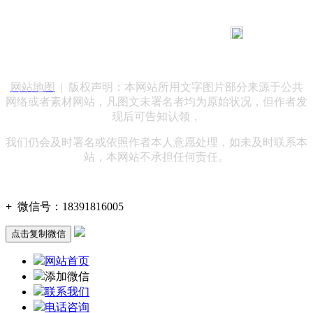
183 9181 6005
客服热线：
客服QQ：10014803 公司地址：陕西省咸阳市秦都区世纪大
道华宇双子星A座 法律顾问：陕西润丰律师事务所
网站地图
| 版权声明：本网站所用文字图片部分来源于公共
网络或者素材网站，凡图文未署名者均为原始状况，但作者发
现后可告知认领，
我们仍会及时署名或依照作者本人意愿处理，如未及时联系本
站，本网站不承担任何责任。
+
微信号：
18391816005
点击复制微信
网站首页
添加微信
联系我们
电话咨询