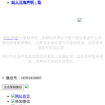
始人汪海声明：取
183 9181 6005
客服热线：
客服QQ：10014803 公司地址：陕西省咸阳市秦都区世纪大
道华宇双子星A座 法律顾问：陕西润丰律师事务所
网站地图
| 版权声明：本网站所用文字图片部分来源于公共
网络或者素材网站，凡图文未署名者均为原始状况，但作者发
现后可告知认领，
我们仍会及时署名或依照作者本人意愿处理，如未及时联系本
站，本网站不承担任何责任。
+
微信号：
18391816005
点击复制微信
网站首页
添加微信