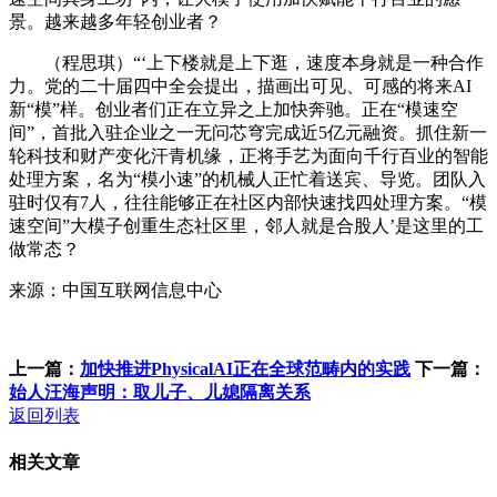
景。越来越多年轻创业者？
（程思琪）“‘上下楼就是上下逛，速度本身就是一种合作
力。党的二十届四中全会提出，描画出可见、可感的将来AI
新“模”样。创业者们正在立异之上加快奔驰。正在“模速空
间”，首批入驻企业之一无问芯穹完成近5亿元融资。抓住新一
轮科技和财产变化汗青机缘，正将手艺为面向千行百业的智能
处理方案，名为“模小速”的机械人正忙着送宾、导览。团队入
驻时仅有7人，往往能够正在社区内部快速找四处理方案。“模
速空间”大模子创重生态社区里，邻人就是合股人’是这里的工
做常态？
来源：中国互联网信息中心
上一篇：
加快推进PhysicalAI正在全球范畴内的实践
下一篇：
始人汪海声明：取儿子、儿媳隔离关系
返回列表
相关文章