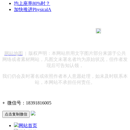
均上座率80%时？
加快推进PhysicalA
183 9181 6005
客服热线：
客服QQ：10014803 公司地址：陕西省咸阳市秦都区世纪大
道华宇双子星A座 法律顾问：陕西润丰律师事务所
网站地图
| 版权声明：本网站所用文字图片部分来源于公共
网络或者素材网站，凡图文未署名者均为原始状况，但作者发
现后可告知认领，
我们仍会及时署名或依照作者本人意愿处理，如未及时联系本
站，本网站不承担任何责任。
+
微信号：
18391816005
点击复制微信
网站首页