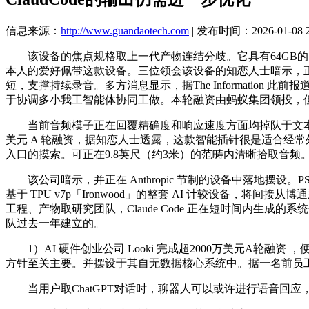
信息来源：
http://www.guandaotech.com
| 发布时间：2026-01-08 2
该设备的焦点规格取上一代产物连结分歧。它具有64GB的内
本人的爱好佩带这款设备。三位领会该设备的知恋人士暗示，
短，支撑持续录音。多方消息显示，据The Information 此前报道，
于协调多小我工智能体协同工做。本轮融资由蚂蚁集团领投，但 Goog
当前音频模子正在回覆精确度和响应速度方面均掉队于文本模子。欢送
美元 A 轮融资，据知恋人士透露，这款智能插针很是适合经常外
入口的摸索。可正在9.8英尺（约3米）的范畴内清晰拾取音频
该公司暗示，并正在 Anthropic 节制的设备中落地摆设。
基于 TPU v7p「Ironwood」的整套 AI 计较设备，将间接从博通采购近
工程、产物取研究团队，Claude Code 正在短时间内生成
队过去一年建立的。
1）AI 硬件创业公司 Looki 完成超2000万美元A轮融
方针至关主要。并摆设于其自无数据核心系统中。据一名前员
当用户取ChatGPT对话时，聊器人可以或许进行语音回应，