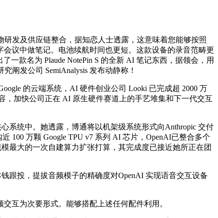
产物研发及供应链整合，据知恋人士透露，这意味着您能够按照
字会议中做笔记。电池续航时间也更短。这款设备的录音范畴更
一款名为 Plaude NotePin S 的全新 AI 笔记东西，据领会，用
公司 SemiAnalysis 发布动静称！
端系统，AI 硬件创业公司 Looki 已完成超 2000 万
内容，加快公司正在 AI 原生硬件赛道上的手艺堆集和下一代交互
系统中。她透露，博通将以机架级系统形式向Anthropic 交付
100 万颗 Google TPU v7 系列 AI 芯片，OpenAI已整合多个
进其迄今规模最大的一次自建算力扩张打算，其完成度已接近她所正在团
本钱跟投，提拔音频模子的精确度对OpenAI 实现语音交互设备
音频交互为次要形式。能够搭配上述任何配件利用。