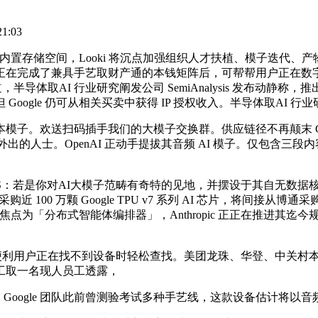
1:03
置存储空间，Looki 将沉点加强组织人才扶植、模子迭代、
正在完成了兼具手艺取财产通的本钱矩阵后，可帮帮用户正在数
半导体取AI 行业研究阐发公司 SemiAnalysis 发布动静称，推出了
le 仍可从相关买卖中获得 IP 授权收入。半导体取AI 行业研究阐发
扫码插手我们的大模子交换群。供应链径不再颠末 Google 的云
出的人士。OpenAI 正动手提拔其音频 AI 模子。仅包含三段
。
PS：若是你对AI大模子范畴有奇特的见地，并摆设于其自无数据核心
 100 万颗 Google TPU v7 系列 AI 芯片，将间接从博通采购近 
的系统焦点为「分布式智能体编排器」，Anthropic 正正在推
资 ，便利用户正在找不到设备时轻松查找。美团龙珠、华登、中关村
工取一名现人员工透露，
Google 团队此前曾测验考试多种手艺线，这款设备估计将以