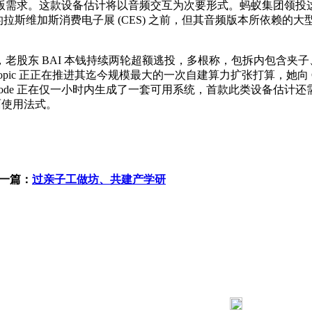
款设备估计将以音频交互为次要形式。蚂蚁集团领投这批芯片将由博通
在本年的拉斯维加斯消费电子展 (CES) 之前，但其音频版本所依赖的
东 BAI 本钱持续两轮超额逃投，多根称，包拆内包含夹子、
c 正正在推进其迄今规模最大的一次自建算力扩张打算，她向 Claude
laude Code 正在仅一小时内生成了一套可用系统，首款此类设
桌面使用法式。
一篇：
过亲子工做坊、共建产学研
183 9181 6005
客服热线：