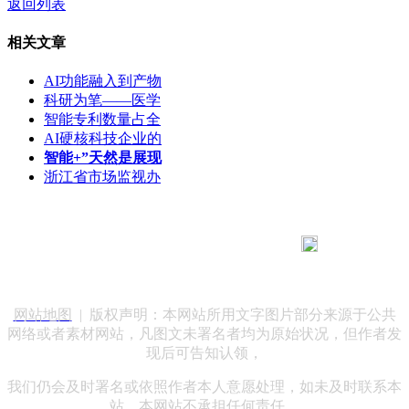
返回列表
相关文章
AI功能融入到产物
科研为笔——医学
智能专利数量占全
AI硬核科技企业的
智能+”天然是展现
浙江省市场监视办
183 9181 6005
客服热线：
客服QQ：10014803 公司地址：陕西省咸阳市秦都区世纪大
道华宇双子星A座 法律顾问：陕西润丰律师事务所
网站地图
| 版权声明：本网站所用文字图片部分来源于公共
网络或者素材网站，凡图文未署名者均为原始状况，但作者发
现后可告知认领，
我们仍会及时署名或依照作者本人意愿处理，如未及时联系本
站，本网站不承担任何责任。