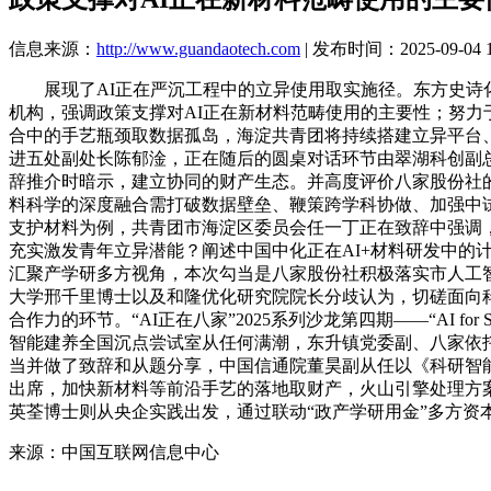
信息来源：
http://www.guandaotech.com
| 发布时间：2025-09-04 1
展现了AI正在严沉工程中的立异使用取实施径。东方史诗化
机构，强调政策支撑对AI正在新材料范畴使用的主要性；努力于
合中的手艺瓶颈取数据孤岛，海淀共青团将持续搭建立异平台
进五处副处长陈郁淦，正在随后的圆桌对话环节由翠湖科创副
辞推介时暗示，建立协同的财产生态。并高度评价八家股份社的平台鞭策感化
料科学的深度融合需打破数据壁垒、鞭策跨学科协做、加强中
支护材料为例，共青团市海淀区委员会任一丁正在致辞中强调，
充实激发青年立异潜能？阐述中国中化正在AI+材料研发中的
汇聚产学研多方视角，本次勾当是八家股份社积极落实市人工
大学邢千里博士以及和隆优化研究院院长分歧认为，切磋面向
合作力的环节。“AI正在八家”2025系列沙龙第四期——“AI for
智能建养全国沉点尝试室从任何满潮，东升镇党委副、八家依
当并做了致辞和从题分享，中国信通院董昊副从任以《科研智
出席，加快新材料等前沿手艺的落地取财产，火山引擎处理方案架构师芦长欣
英荃博士则从央企实践出发，通过联动“政产学研用金”多方资本
来源：中国互联网信息中心