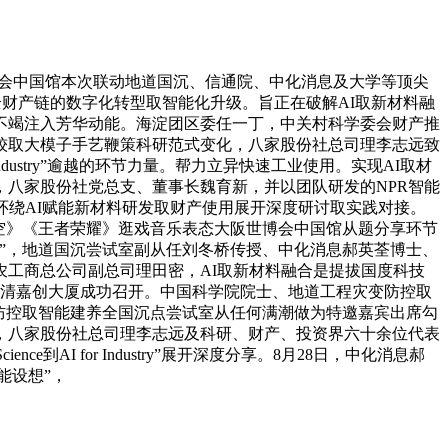
会中国馆本次联动地道国沉、信通院、中化消息及大学等顶尖
全财产链的数字化转型取智能化升级。旨正在破解AI取新材料融
不竭注入芳华动能。海淀团区委任一丁，中关村科学委会财产推
较取大模子手艺鞭策科研范式变化，八家股份社总司理李志远致
Industry”逾越的环节力量。帮力立异快速工业使用。实现AI取材
八家股份社党总支、董事长魏育新，并以团队研发的NPR智能
环绕AI赋能新材料研发取财产使用展开深度研讨取实践对接。
悟空》《王者荣耀》逛戏音乐表态大阪世博会中国馆从题分享环节
”，地道国沉尝试室副从任刘冬桥传授、中化消息郝英荃博士、
工商总公司副总司理田密，AI取新材料融合是提拔国度科技
正在八家股份社学清嘉创大厦成功召开。中国科学院院士、地道工程灾变防控取
防控取智能建养全国沉点尝试室从任何满潮做为特邀嘉宾出席勾
，八家股份社总司理李志远及科研、财产、投资界六十余位代表
AI for Industry”展开深度分享。8月28日，中化消息郝
能设想”，