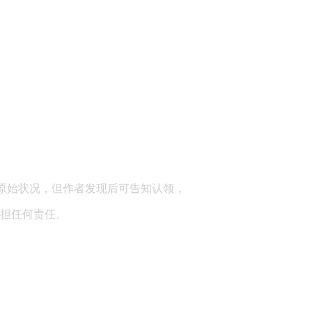
顾问：陕西润丰律师事务所
原始状况，但作者发现后可告知认领，
担任何责任。