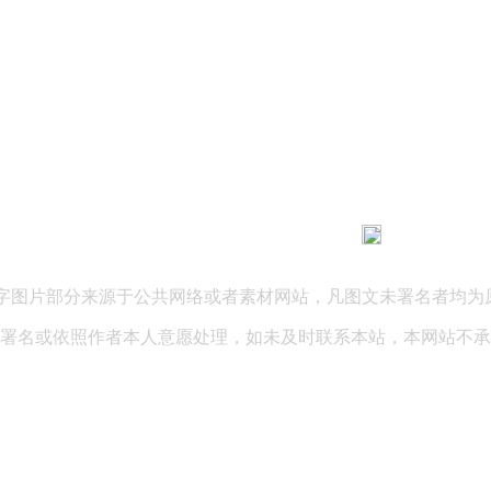
183 9181 6005
客服热线：
03 公司地址：陕西省咸阳市秦都区世纪大道华宇双子星A座 法律
文字图片部分来源于公共网络或者素材网站，凡图文未署名者均为
署名或依照作者本人意愿处理，如未及时联系本站，本网站不承