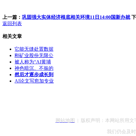
上一篇：
巩固强大实体经济根底相关环境11日14:00国新办就
返回列表
相关文章
它能无缝处置数据
刚矿业股份无限公
被人称为“AI黄埔
神色暗沉、不振的
然后才逐步成长到
AI论文写愈加专业
客服QQ：100148
网站地图
| 版权声明：本网站所用
我们仍会及时