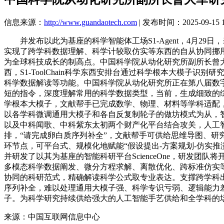
信息来源：
http://www.guandaotech.com
| 发布时间：2025-09-15 1
并发布以此为基座的科学智能体工场S1-Agent，4月29日，当
实现了跨学科数据理解、科学计较取仿实等东西的自从协同挪
为全球科技成长的制高点。中国科学院从动化研究所副所长曾大军研究员
西，S1-ToolChain科学东西安排台通过科学根本大模
科学数据解读等功能。中国科学院从动化研究所正在第八届数字中
短的指令，深度理解常用的科学数据类型，当前，生成细致的综述
学根本大模子，文献帮手已完成数学、物理、材料等学科适配
以各学科微调通用大模子和各自反复制轮子的做坊模式为从，
以及中科闻歌、中科紫东太初两个财产化平台结合攻关，人工
排，“请完成卵白质序列补全”，文献帮手可供给思维导图、
环节点，可平台式、规模化地赋能“假设提出-方案规划-仿实
并研发了以其为基座的智能科研平台ScienceOne，研发团
多模态科学数据阐发、微分方程求解、离散优化、跨标准仿实
协同的科研范式，精确解读科学公式取专业表达。支撑跨学科
序列补全，难以处理通用大模子强、科学专识亏弱、逻辑能力差等挑和
子。为科学研究持续供给强大的人工智能手艺供给和全学科的
来源：中国互联网信息中心