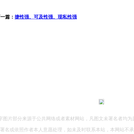
下一篇：
捷性强、可及性强、现私性强
183 9181 6005
客服热线：
03 公司地址：陕西省咸阳市秦都区世纪大道华宇双子星A座 法律
文字图片部分来源于公共网络或者素材网站，凡图文未署名者均为
署名或依照作者本人意愿处理，如未及时联系本站，本网站不承