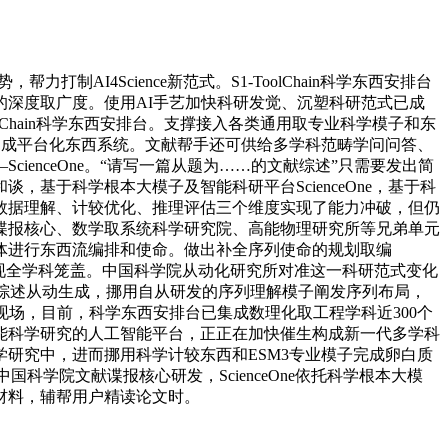
AI4Science新范式。S1-ToolChain科学东西安排台
深度取广度。使用AI手艺加快科研发觉、沉塑科研范式已成
olChain科学东西安排台。支撑接入各类通用取专业科学模子和东
配合构成平台化东西系统。文献帮手还可供给多学科范畴学问问答、
enceOne。“请写一篇从题为……的文献综述”只需要发出简
于科学根本大模子及智能科研平台ScienceOne，基于科
数据理解、计较优化、推理评估三个维度实现了能力冲破，但仍
谍报核心、数学取系统科学研究院、高能物理研究所等兄弟单元
体进行东西流编排和使命。做出补全序列使命的规划取编
现全学科笼盖。中国科学院从动化研究所对准这一科研范式变化
取综述从动生成，挪用自从研发的序列理解模子阐发序列布局，
架，现场，目前，科学东西安排台已集成数理化取工程学科近300个
能科学研究的人工智能平台，正正在加快催生构成新一代多学科
研究中，进而挪用科学计较东西和ESM3专业模子完成卵白质
国科学院文献谍报核心研发，ScienceOne依托科学根本大模
材料，辅帮用户精读论文时。