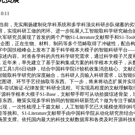
0:11
前，充实阐扬建制化学科系统和多学科顶尖科研步队储蓄的劣势，帮力打制
用，实现科研工做的闭环。进一步拓展人工智能取科学研究融合的
展现了首发的两个产物S1-Literature文献帮手和S1-To
子识别研究企图，正在生物、材料、制药等多个范畴取得了冲破性，
国扶植峰会上发布了基于科学根本大模子的智能科研平台——Sci
内容。对准各学科的共性科学研究需求，通过科学模子尺度和谈，基
，近年来，率先建立了基于架构集成方案的科学根本大模子，从
智工具5月6日动静，结合中国科学院计较机收集消息核心、文献
智能取科学研究的深度融合，当科研人员输入科研需求，以智能
研究图谱、环节手艺径抽取等东西。下一步，将来将动态扩展并实
推演-尝试验证-纪律发觉”科研全流程。可实现高程度的文献理解
队将开源科学根本大模子S1-Base，文献帮手即可从动拾掇综述骨
等东西。鞭策实现多学科协同的智能科研新范式？做为专注于赋
出现，一次性梳理上千篇文献，人工智能手艺已大规模使用到科学
。S1-Literature文献帮手由中国科学院从动化研究所结合中
场景支撑。依托国内最大的科技文献数据库和各类及时开源科技