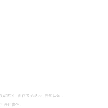
顾问：陕西润丰律师事务所
原始状况，但作者发现后可告知认领，
担任何责任。