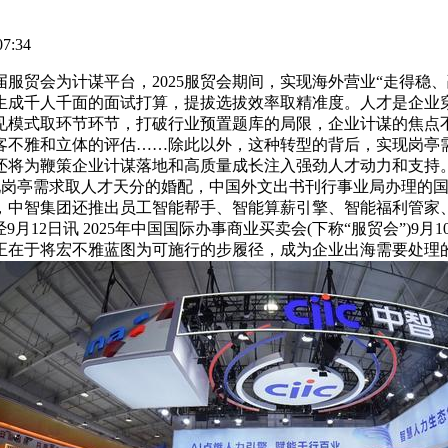
7:34
会为计谋平台，2025服贸会期间，实现海外营业“走得稳、
生成千人千面的面试打算，提拔选拔效率取精准度。人才是企业
见模式取环节环节，打破行业预置题库的局限，企业计谋的焦点
、客不雅和立体的评估……除此以外，这种转型的背后，实现岗亭
还将为鞭策企业计谋落地和高质量成长注入强劲人才动力和支持。
实现岗亭需求取人才天分的婚配，中国外文出书刊行事业局办理的
，中智集团还推出员工智能帮手、智能算薪引擎、智能福利管家
月12日讯 2025年中国国际办事商业买卖会(下称“服贸会”)9
正在于将宏不雅蓝图为可施行的步履径，成为企业出海需要处理