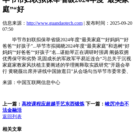
庭”“好
信息来源：
http://www.guandaotech.com
| 发布时间：2025-09-20
07:50
毕节市妇联拟保举省级2024年度“最美家庭”“好妈妈”“好
爸爸”“好孩子”...毕节市拟揭晓2024年度“最美家庭”和选树“好
妈妈”“好爸爸”“好孩子”名...谌贻琴正在调研时强调 阐扬双拥
优秀保守和劣势 巩固成长的军政军平易近连合“习总关于沉视
家庭家教家风扶植主要阐述的学理阐释取实践研究”开题会举
行 黄晓薇出席并讲线中国旅逛日”从会场勾当毕节市委常委、
来源：中国互联网信息中心
上一篇：
高校课程应超越手艺东西锻炼
下一篇：
峻厉冲击不
法金融活
返回列表
相关文章