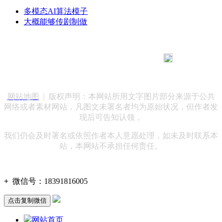
多模态AI算法模子
大概能够传剧制做
183 9181 6005
客服热线：
客服QQ：10014803 公司地址：陕西省咸阳市秦都区世纪大
道华宇双子星A座 法律顾问：陕西润丰律师事务所
网站地图
| 版权声明：本网站所用文字图片部分来源于公共
网络或者素材网站，凡图文未署名者均为原始状况，但作者发
现后可告知认领，
我们仍会及时署名或依照作者本人意愿处理，如未及时联系本
站，本网站不承担任何责任。
+
微信号：
18391816005
点击复制微信
网站首页