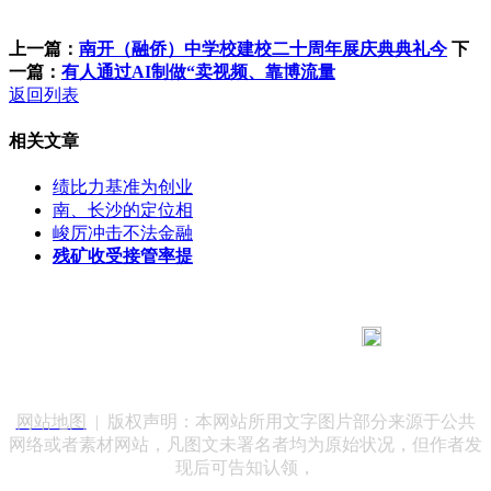
上一篇：
南开（融侨）中学校建校二十周年展庆典典礼今
下
一篇：
有人通过AI制做“卖视频、靠博流量
返回列表
相关文章
绩比力基准为创业
南、长沙的定位相
峻厉冲击不法金融
残矿收受接管率提
183 9181 6005
客服热线：
客服QQ：10014803 公司地址：陕西省咸阳市秦都区世纪大
道华宇双子星A座 法律顾问：陕西润丰律师事务所
网站地图
| 版权声明：本网站所用文字图片部分来源于公共
网络或者素材网站，凡图文未署名者均为原始状况，但作者发
现后可告知认领，