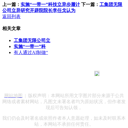
上一篇：
实施“一带一”科技立异步履计
下一篇：
工集团无限
公司立异研究开辟院院长李任戈认为
返回列表
相关文章
工集团无限公司立
实施“一带一”科
有人通过AI制做“
183 9181 6005
客服热线：
客服QQ：10014803 公司地址：陕西省咸阳市秦都区世纪大
道华宇双子星A座 法律顾问：陕西润丰律师事务所
网站地图
| 版权声明：本网站所用文字图片部分来源于公共
网络或者素材网站，凡图文未署名者均为原始状况，但作者发
现后可告知认领，
我们仍会及时署名或依照作者本人意愿处理，如未及时联系本
站，本网站不承担任何责任。