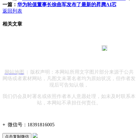
一篇：
华为轮值董事长徐曲军发布了最新的昇腾AI芯
返回列表
相关文章
183 9181 6005
客服热线：
客服QQ：10014803 公司地址：陕西省咸阳市秦都区世纪大
道华宇双子星A座 法律顾问：陕西润丰律师事务所
网站地图
| 版权声明：本网站所用文字图片部分来源于公共
网络或者素材网站，凡图文未署名者均为原始状况，但作者发
现后可告知认领，
我们仍会及时署名或依照作者本人意愿处理，如未及时联系本
站，本网站不承担任何责任。
+
微信号：
18391816005
点击复制微信