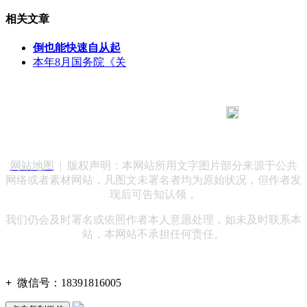
相关文章
倒也能快速自从起
本年8月国务院《关
183 9181 6005
客服热线：
客服QQ：10014803 公司地址：陕西省咸阳市秦都区世纪大
道华宇双子星A座 法律顾问：陕西润丰律师事务所
网站地图
| 版权声明：本网站所用文字图片部分来源于公共
网络或者素材网站，凡图文未署名者均为原始状况，但作者发
现后可告知认领，
我们仍会及时署名或依照作者本人意愿处理，如未及时联系本
站，本网站不承担任何责任。
+
微信号：
18391816005