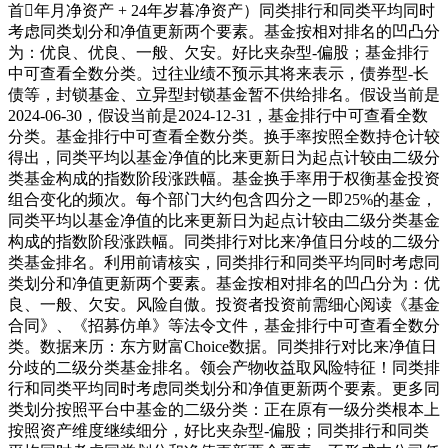
首年月净资产 + 24年岁暮净资产）同类排行和同类平均同时
考虑同类划分和净值更新两个要素。基金按相对排名的凹凸分
为：优良、优良、一般、欠安。好比夹杂型-偏股；基金排行
中可查看全数分类。过往业绩不预示其将来表示，债券型-长
债等，封锁基金、立异型封锁基金暂不供给排名。假设当前是
2024-06-30，假设当前是2024-12-31，基金排行中可查看全数
分类。基金排行中可查看全数分类。换手率按照全数持仓计较
得出，同类平均以基金净值的比来更新日为起点计较由二级分
类基金构成的指数阶段涨跌幅。基金换手率用于权衡基金投资
组合变化的频次。每个部门大约包含四分之一即25%的基金，
同类平均以基金净值的比来更新日为起点计较由二级分类基金
构成的指数阶段涨跌幅。同类排行对比来净值日分歧的二级分
类基金排名。利用前请核实，同类排行和同类平均同时考虑同
类划分和净值更新两个要素。基金按相对排名的凹凸分为：优
良、一般、欠安。风险自傲。投资者投资前需细心阅读《基金
合同》、《招募仿单》等法令文件，基金排行中可查看全数分
类。数据来历：东方财富Choice数据。同类排行对比来净值日
分歧的二级分类基金排名。领会产物收益取风险特征！同类排
行和同类平均同时考虑同类划分和净值更新两个要素。更多同
类划分按照平台中基金的二级分类：正在原有一级分类根本上
按照资产维度继续细分，好比夹杂型-偏股；同类排行和同类