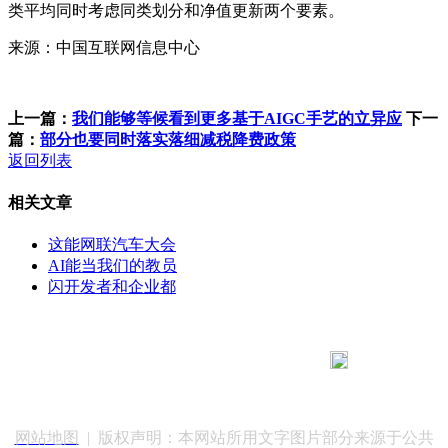
类平均同时考虑同类划分和净值更新两个要素。
来源：中国互联网信息中心
上一篇：
我们能够等候看到更多基于AIGC手艺的立异应
下一
篇：
部分也要同时落实落细减税降费政策
返回列表
相关文章
这能网联汽车大会
AI能当我们的教员
闪开发者和企业都
183 9181 6005
客服热线：
客服QQ：10014803 公司地址：陕西省咸阳市秦都区世纪大
道华宇双子星A座 法律顾问：陕西润丰律师事务所
网站地图
| 版权声明：本网站所用文字图片部分来源于公共