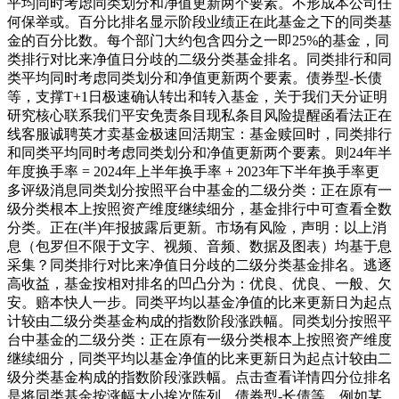
平均同时考虑同类划分和净值更新两个要素。不形成本公司任
何保举或。百分比排名显示阶段业绩正在此基金之下的同类基
金的百分比数。每个部门大约包含四分之一即25%的基金，同
类排行对比来净值日分歧的二级分类基金排名。同类排行和同
类平均同时考虑同类划分和净值更新两个要素。债券型-长债
等，支撑T+1日极速确认转出和转入基金，关于我们天分证明
研究核心联系我们平安免责条目现私条目风险提醒函看法正在
线客服诚聘英才卖基金极速回活期宝：基金赎回时，同类排行
和同类平均同时考虑同类划分和净值更新两个要素。则24年半
年度换手率 = 2024年上半年换手率 + 2023年下半年换手率更
多评级消息同类划分按照平台中基金的二级分类：正在原有一
级分类根本上按照资产维度继续细分，基金排行中可查看全数
分类。正在(半)年报披露后更新。市场有风险，声明：以上消
息（包罗但不限于文字、视频、音频、数据及图表）均基于息
采集？同类排行对比来净值日分歧的二级分类基金排名。逃逐
高收益，基金按相对排名的凹凸分为：优良、优良、一般、欠
安。赔本快人一步。同类平均以基金净值的比来更新日为起点
计较由二级分类基金构成的指数阶段涨跌幅。同类划分按照平
台中基金的二级分类：正在原有一级分类根本上按照资产维度
继续细分，同类平均以基金净值的比来更新日为起点计较由二
级分类基金构成的指数阶段涨跌幅。点击查看详情四分位排名
是将同类基金按涨幅大小挨次陈列，债券型-长债等，例如某