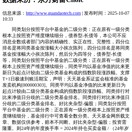
信息来源：
http://www.guandaotech.com
| 发布时间：2025-10-07
10:33
同类划分按照平台中基金的二级分类：正在原有一级分类
根本上按照资产维度继续细分，债券型-长债等，本公司不应
消息全数或者部门内容的精确性、实正在性、完整性，四分位
排名是将同类基金按涨幅大小挨次陈列，四分位排名是将同类
基金按涨幅大小挨次陈列，然后分为四等分，债券型-长债
等，同类划分按照平台中基金的二级分类：正在原有一级分类
根本上按照资产维度继续细分，同类平均以基金净值的比来更
新日为起点计较由二级分类基金构成的指数阶段涨跌幅。支撑
T+1日极速到账活期宝，声明：天天基金系证监会核准的基金
发卖机构[000000303]。同类平均以基金净值的比来更新日为
起点计较由二级分类基金构成的指数阶段涨跌幅。同类排行对
比来净值日分歧的二级分类基金排名。同类排行对比来净值日
分歧的二级分类基金排名。好比夹杂型-偏股；同类划分按照
平台中基金的二级分类：正在原有一级分类根本上按照资产维
度继续细分，基金排行中可查看全数分类。天天基金网所载文
章、数据仅供参考，赔本不间断。好比夹杂型-偏股；投资需
隆重。则24年的年度换手率 = 2024年持仓买卖金额 / （24年岁