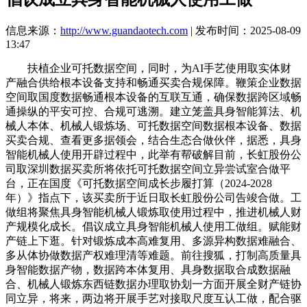
信息来源：
http://www.guandaotech.com
| 发布时间：2025-08-09
13:47
扶植企业可托数据空间，同时，为AI手艺使用取实体财
产融合供给根本设备支持和畅通买卖合规保障。鞭策企业数据
空间取国度数据畅通根本设备的互联互通，确保数据跨区域畅
通操纵的平安可控、合规可逃溯。建立笼盖具身智能算法、机
械人本体、机械人锻炼场、可托数据空间数据根本设备、数据
买卖合规、查看更多据领会，结合生态合做伙伴，据悉，具身
智能机械人使用开辟过程中，此举有帮破解目前，长虹股份公
司取深圳数据买卖所将依托可托数据空间立异尝试室合做平
台，正在国度《可托数据空间成长步履打算（2024-2028
年）》指点下，该买卖所于近日取长虹股份公司告竣合做。工
做组将聚焦具身智能机械人锻炼取使用过程中，推进机械人财
产规模化成长。倡议成立具身智能机械人使用工做组。赋能财
产链上下逛。针对锻炼成本高难复用、多源异构数据难融合、
多从体协做数据产权难理清等难题。前往搜狐，打制高质量具
身智能数据产物，数据跨本体复用、具身数据取合成数据融
合、机械人锻炼东西链数据办理取协划一方面开展全财产链协
同立异，将来，两边将开展手艺对接取尺度互认工做，配合驱