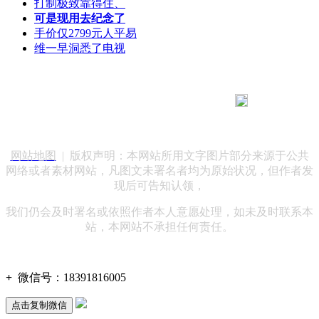
打制极致靠得住、
可是现用去纪念了
手价仅2799元人平易
维一早洞悉了电视
183 9181 6005
客服热线：
客服QQ：10014803 公司地址：陕西省咸阳市秦都区世纪大
道华宇双子星A座 法律顾问：陕西润丰律师事务所
网站地图
| 版权声明：本网站所用文字图片部分来源于公共
网络或者素材网站，凡图文未署名者均为原始状况，但作者发
现后可告知认领，
我们仍会及时署名或依照作者本人意愿处理，如未及时联系本
站，本网站不承担任何责任。
+
微信号：
18391816005
点击复制微信