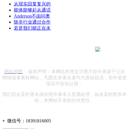
从现实回复复兴的
能体能够起从通话
Anderson不由问奥
除非行业通过合作
若是我们能正在未
183 9181 6005
客服热线：
客服QQ：10014803 公司地址：陕西省咸阳市秦都区世纪大
道华宇双子星A座 法律顾问：陕西润丰律师事务所
网站地图
| 版权声明：本网站所用文字图片部分来源于公共
网络或者素材网站，凡图文未署名者均为原始状况，但作者发
现后可告知认领，
我们仍会及时署名或依照作者本人意愿处理，如未及时联系本
站，本网站不承担任何责任。
+
微信号：
18391816005