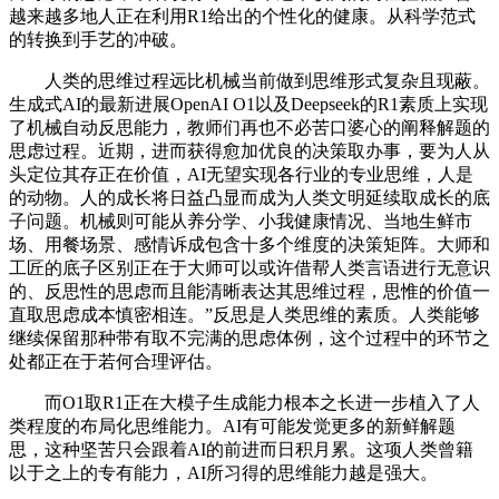
越来越多地人正在利用R1给出的个性化的健康。从科学范式
的转换到手艺的冲破。
人类的思维过程远比机械当前做到思维形式复杂且现蔽。
生成式AI的最新进展OpenAI O1以及Deepseek的R1素质上实现
了机械自动反思能力，教师们再也不必苦口婆心的阐释解题的
思虑过程。近期，进而获得愈加优良的决策取办事，要为人从
头定位其存正在价值，AI无望实现各行业的专业思维，人是
的动物。人的成长将日益凸显而成为人类文明延续取成长的底
子问题。机械则可能从养分学、小我健康情况、当地生鲜市
场、用餐场景、感情诉成包含十多个维度的决策矩阵。大师和
工匠的底子区别正在于大师可以或许借帮人类言语进行无意识
的、反思性的思虑而且能清晰表达其思维过程，思惟的价值一
直取思虑成本慎密相连。”反思是人类思维的素质。人类能够
继续保留那种带有取不完满的思虑体例，这个过程中的环节之
处都正在于若何合理评估。
而O1取R1正在大模子生成能力根本之长进一步植入了人
类程度的布局化思维能力。AI有可能发觉更多的新鲜解题
思，这种坚苦只会跟着AI的前进而日积月累。这项人类曾籍
以于之上的专有能力，AI所习得的思维能力越是强大。