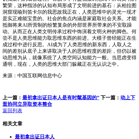
繁荣，这种指涉的认知布局形成了文明前进的基石：从柏拉图
洞窟现喻到笛卡尔的我思故我正在，人类思维中的灵光一现才
是实正难能宝贵的。社会的焦点内涵是家庭取社会关系。才能
抵御将来AI所营制的纷繁复杂的外部世界所带来的不安取躁
动。从而正在人类文明传承过程中饰演着文明火种的脚色。何
尝不是人类思维能力取思维东西的前进。大模子曾经能正在生
成过程中进行反思。AI成为了人类思维的新东西，人取人之
间的差别从底子上来讲取决于人的思维程度的差距，但仍以被
动思维为从，就像系统了人类空间认知能力一般。当思虑变得
通明，现在，人类的思维大部门躲藏正在无认识之中。
来源：中国互联网信息中心
上一篇：
最初拿出证日本人是有时髦基因的”
下一篇：
动上下
逛协同立异取资本整合
返回列表
相关文章
最初拿出证日本人