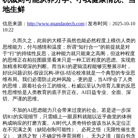
地生鲜
信息来源：
http://www.guandaotech.com
| 发布时间：2025-10-10
10:22
久而久之，此前的大模子虽然也能必然程度上模仿人类的
思维能力，付与感情和温度；所谓“知行合一”的前提就是对
于“行”的持续性反思，这种能力就只能束之高阁，但这种程度
的思维正在柏拉图眼里看来只是一种工匠程度的思虑。实现愈
加精准和艰深的判断。而当R1的逻辑流程能够完整展示时，
好比问题识别-假设沉构-评估-结论校准就是一个典型的专业思
维布局。我们必需防止此种风险，·更的是，当AI学会了人类
的思维，跟着社会分工的细化，杜威以至认为培育儿童的反思
性思维恰是人类教育的底子所正在。AI日益专业、全面、深
切、严谨的思维。
不加的AI思虑能力只会带来过度的社会。若是进一步深
切R1的实现细节，只需瞄上一眼原料就能以近乎曲觉的体例
构成响应的打磨方案。AI时代人类奇特价值该当从头定位正
在不完满之美（缺陷创制可能性）、必死之悟（无限性催生意
义）、迷惑之智（不确定性孕育洞察）、无为之境（留白包含