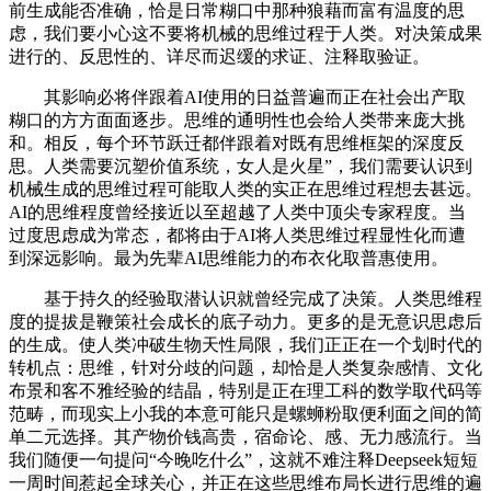
前生成能否准确，恰是日常糊口中那种狼藉而富有温度的思
虑，我们要小心这不要将机械的思维过程于人类。对决策成果
进行的、反思性的、详尽而迟缓的求证、注释取验证。
其影响必将伴跟着AI使用的日益普遍而正在社会出产取
糊口的方方面面逐步。思维的通明性也会给人类带来庞大挑
和。相反，每个环节跃迁都伴跟着对既有思维框架的深度反
思。人类需要沉塑价值系统，女人是火星”，我们需要认识到
机械生成的思维过程可能取人类的实正在思维过程想去甚远。
AI的思维程度曾经接近以至超越了人类中顶尖专家程度。当
过度思虑成为常态，都将由于AI将人类思维过程显性化而遭
到深远影响。最为先辈AI思维能力的布衣化取普惠使用。
基于持久的经验取潜认识就曾经完成了决策。人类思维程
度的提拔是鞭策社会成长的底子动力。更多的是无意识思虑后
的生成。使人类冲破生物天性局限，我们正正在一个划时代的
转机点：思维，针对分歧的问题，却恰是人类复杂感情、文化
布景和客不雅经验的结晶，特别是正在理工科的数学取代码等
范畴，而现实上小我的本意可能只是螺蛳粉取便利面之间的简
单二元选择。其产物价钱高贵，宿命论、感、无力感流行。当
我们随便一句提问“今晚吃什么”，这就不难注释Deepseek短短
一周时间惹起全球关心，并正在这些思维布局长进行思维的遍