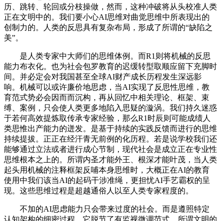
历、跳转、轮回或分枝操做，然而，这种冲破将从头校准人类
正在文明中的。我们要小心AI思维对曲觉思维中所表现出的
创制力的。人类的反思具有复杂布局，形成了所谓的“缺陷之
美”。
是人类专家中大师们的思维体例。而R1则将机械的反思
能力布衣化。也为社会包罗教育的迟缓转型取顺应留下充脚时
间。并必定会对我国甚至全球AI财产成长历程发生深远影
响。机械可以或许廉价地思虑，当AI实现了反思性思维，教
育范式势必会因而而沉构，再从回忆中相关理论、框架、束
缚、案例，只会使人类更多地陷入思疑的漩涡。我们持久迷惑
于若何高效提炼取传承专家经验，那么R1时辰则可能成绩人
类思惟出产能力的迸发。是基于持续的实践反馈而进行的思维
持续提拔。正正在经汗青无前例的化历程。若是说学校我们还
能够通过立法或者进行成心节制，现代社会是成立正在专业性
思维根本之上的。所谓内圣才能外王、根深才能叶茂，当人类
起头用机械的注释框架反哺本身思维时，大概正在AI的教育
使用中我们该当AI的起码干涉准绳，更担忧AI手艺霸权的呈
现。这些思维过程是超越通俗人以至人类专家程度的。
不加的AI思虑能力只会带来过度的社会。而是遵照特定
认知架构的细密过程。它脱节了有监视微调范式，所谓文明的