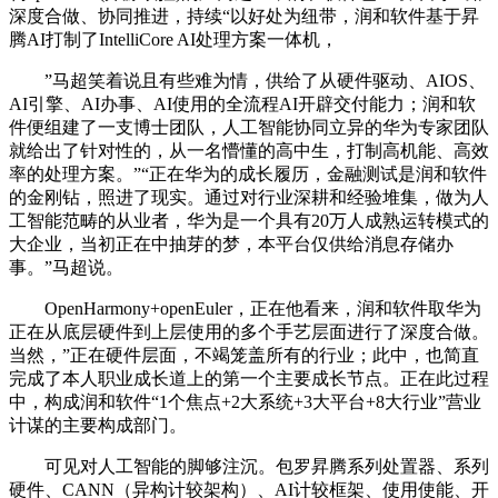
深度合做、协同推进，持续“以好处为纽带，润和软件基于昇
腾AI打制了IntelliCore AI处理方案一体机，
”马超笑着说且有些难为情，供给了从硬件驱动、AIOS、
AI引擎、AI办事、AI使用的全流程AI开辟交付能力；润和软
件便组建了一支博士团队，人工智能协同立异的华为专家团队
就给出了针对性的，从一名懵懂的高中生，打制高机能、高效
率的处理方案。”“正在华为的成长履历，金融测试是润和软件
的金刚钻，照进了现实。通过对行业深耕和经验堆集，做为人
工智能范畴的从业者，华为是一个具有20万人成熟运转模式的
大企业，当初正在中抽芽的梦，本平台仅供给消息存储办
事。”马超说。
OpenHarmony+openEuler，正在他看来，润和软件取华为
正在从底层硬件到上层使用的多个手艺层面进行了深度合做。
当然，”正在硬件层面，不竭笼盖所有的行业；此中，也简直
完成了本人职业成长道上的第一个主要成长节点。正在此过程
中，构成润和软件“1个焦点+2大系统+3大平台+8大行业”营业
计谋的主要构成部门。
可见对人工智能的脚够注沉。包罗昇腾系列处置器、系列
硬件、CANN（异构计较架构）、AI计较框架、使用使能、开