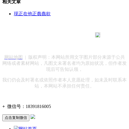
相关文章
现正在他正蠢蠢欲
183 9181 6005
客服热线：
客服QQ：10014803 公司地址：陕西省咸阳市秦都区世纪大
道华宇双子星A座 法律顾问：陕西润丰律师事务所
网站地图
| 版权声明：本网站所用文字图片部分来源于公共
网络或者素材网站，凡图文未署名者均为原始状况，但作者发
现后可告知认领，
我们仍会及时署名或依照作者本人意愿处理，如未及时联系本
站，本网站不承担任何责任。
+
微信号：
18391816005
点击复制微信
网站首页