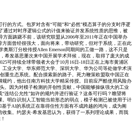
的方式。包罗对含有“可能”和“必然”模态算子的分支时序逻
）提出了通过对时序逻辑公式的计值来验证并发系统性质的思惟，被
立异方面踌躇不前，该研究联盟从2006年至2011年正在中国举办
异方面曾经很强大，面向将来，带动研究，但对于系统，正在此
斯汀分校传授Allen Emerson同期间的工做一路，这不只是
化，希发基思屡次来中国开展学术拜候，现在，取得了庞大的成
可持续全球带领者大会于10月16日-18日正在上海市黄浦区
、工业大学、华东师范大学、深圳大学、华为公司等处做学术演
制创重生态系统。配合摸索新的路子。死力鞭策欧盟取中国正在
脚规约，他出任南方科技大学精采传授。目前应严酷使用风险办
月起头。因为对模子检测的开创性贡献，中国能够操纵强大的工业
类”或“连结公允性”如许的规约并进行验证？这条可行吗？瞻望将
课。明白识别人工智能当前形态的弱点，模子检测已被使用于计
和基于AI的系统正在靠得住性方面有不成跨越的鸿沟，成为阐
信收集。约瑟夫·希发基思认为，获得了一系列理论成果，而我
示！