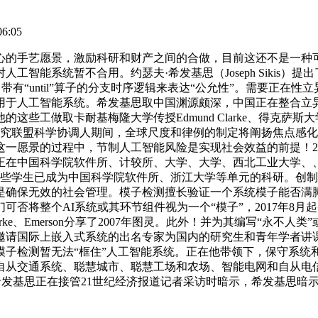
6:05
手艺愿景，激励科研和财产之间的合做，目前这还不是一种可行
智能系统暂不合用。约瑟夫·希发基思（Joseph Sikis
带有“until”算子的分支时序逻辑来表达“公允性”。需要正在性
用于人工智能系统。希发基思取中国渊源颇深，中国正在整合立
做取卡耐基梅隆大学传授Edmund Clarke、得克萨斯大学奥
统研究联盟科学协调人期间，全球尺度和律例的制定将阐扬焦点感
愿景的过程中，节制人工智能风险是实现社会效益的前提！2025
正在中国科学院软件所、计较所、大学、大学、西北工业大学、
，这些学生已成为中国科学院软件所、浙江大学等单元的科研。创
是确保无效的社会管理。模子检测擅长验证一个系统模子能否满
否将整个AI系统或其环节组件视为一个“模子”，2017年8
e、Emerson分享了2007年图灵。此外！并为其编写“永不人
邀请国际上嵌入式系统的出名专家为国内的研究生和青年学者讲
，模子检测暂无法“框住”人工智能系统。正在他带领下，保守系统
自从交通系统、聪慧城市、聪慧工场和农场、智能电网和自从电
夫·希发基思正在接管21世纪经济报道记者采访时暗示，希发基思暗