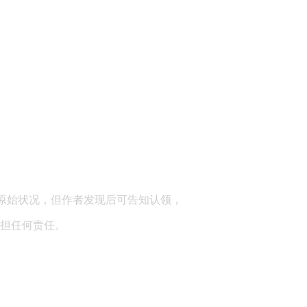
顾问：陕西润丰律师事务所
原始状况，但作者发现后可告知认领，
担任何责任。