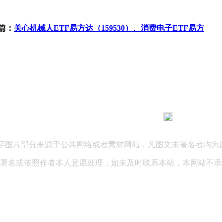
篇：
关心机械人ETF易方达（159530）、消费电子ETF易方
183 9181 6005
客服热线：
03 公司地址：陕西省咸阳市秦都区世纪大道华宇双子星A座 法律
文字图片部分来源于公共网络或者素材网站，凡图文未署名者均为
署名或依照作者本人意愿处理，如未及时联系本站，本网站不承