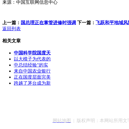
来源：中国互联网信息中心
上一篇：
国总理正在掌管进修时强调
下一篇：
飞跃和平地域风
返回列表
相关文章
中国科学院国度天
以大模子为代表的
中总结经验”的实
来自中国农业银行
正在国度层面完美
跨越了茅台成为新
客服QQ：100148
网站地图
| 版权声明：本网站所用