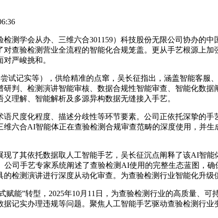
6:36
学会从办、三维六合301159）科技股份无限公司协办的中国
了对查验检测营业全流程的智能化合规笼盖。更从手艺根源上加
面对严峻挑和。
、尝试记实等），供给精准的点窜，吴长征指出，涵盖智能客服
谱研判、检测演讲智能审核、数据合规性智能审查、智能化数据
语义理解、智能解析及多源异构数据无缝接入手艺。
语尺度化程度、描述分歧性等环节要素。公司正依托深挚的手艺
三维六合AI智能体正在查验检测合规审查范畴的深度使用，并生
了其依托数据取人工智能手艺，吴长征沉点阐释了该AI智能
。公司手艺专家系统阐述了查验检测AI使用的完整生态蓝图，
具的检测演讲进行深度从动化审查。为查验检测行业智能化升级
赋能”转型，2025年10月11日，为查验检测行业的高质量、
数据记实办理违规等问题。聚焦人工智能手艺驱动查验检测行业