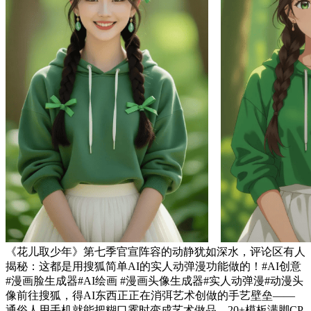
《花儿取少年》第七季官宣阵容的动静犹如深水，评论区有人
揭秘：这都是用搜狐简单AI的实人动弹漫功能做的！#AI创意
#漫画脸生成器#AI绘画 #漫画头像生成器#实人动弹漫#动漫头
像前往搜狐，得AI东西正正在消弭艺术创做的手艺壁垒——
通俗人用手机就能把糊口霎时变成艺术做品，20+模板满脚CP