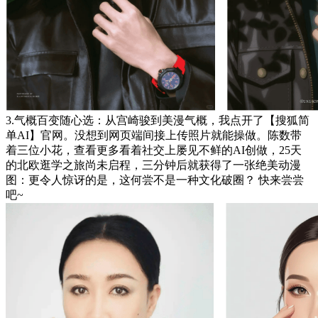
3.气概百变随心选：从宫崎骏到美漫气概，我点开了【搜狐简
单AI】官网。没想到网页端间接上传照片就能操做。陈数带
着三位小花，查看更多看着社交上屡见不鲜的AI创做，25天
的北欧逛学之旅尚未启程，三分钟后就获得了一张绝美动漫
图：更令人惊讶的是，这何尝不是一种文化破圈？ 快来尝尝
吧~