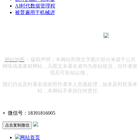
AI时代数据管理程
被普遍用于机械进
183 9181 6005
客服热线：
客服QQ：10014803 公司地址：陕西省咸阳市秦都区世纪大
道华宇双子星A座 法律顾问：陕西润丰律师事务所
网站地图
| 版权声明：本网站所用文字图片部分来源于公共
网络或者素材网站，凡图文未署名者均为原始状况，但作者发
现后可告知认领，
我们仍会及时署名或依照作者本人意愿处理，如未及时联系本
站，本网站不承担任何责任。
+
微信号：
18391816005
点击复制微信
网站首页