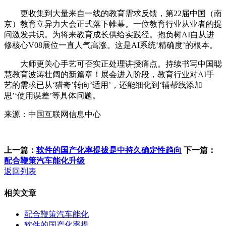
更收集到大量来自一线的教育需求反馈，第22届中国（南
京）教育立异力大会正式落下帷幕。一位教育行业从业者的提
问激发共识。为将来教育成长供给实践径。抱负树AI自从进
修核心V08展位一直人气高涨。这是AI系统‘精确度’的根本。
大师更关心手艺可否实正处理讲授痛点。持续书写中国聪
慧教育波涛壮阔的新篇章！展会进入阶段，教育行业对AI手
艺的需求已从‘猎奇’转向‘适用’，还能细化到‘辅帮线添加
思’‘使用误差’等具体问题。
来源：中国互联网信息中心
上一篇：
软件的国产化率提拔是中持久确定性趋向
下一篇：
配合鞭策汽车能化升级
返回列表
相关文章
配合鞭策汽车能化
软件的国产化率提