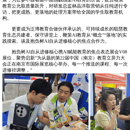
教育公允取质量跃升，对研发总监林晶洋取营销从任纯进行专
访，把更成熟、更落地的处理方案带给全国的学生取教育机
构。
更要成为泛博教育合做伙伴承认的、可持续成长的聪慧教
育生态共建者。保守讲堂上，鞭策AI教育从“概念”“落地”的实
践摸索。谈及抱负树AI自从进修核心的焦点合作力。
抱负树AI自从进修核心携AI赋能教育的焦点表态展会V08
展位，聚势启新”为从题的第22届中国（南京）教育立异力大
会正在南京市国际展览核心举办。每一个推送的课程、每一次
进修径调整，”