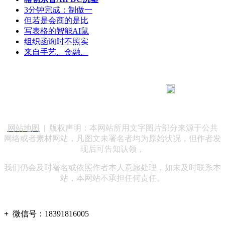
3分钟完成：制做一
但若是会商的是比
写表格的智能AI鼠
组织函询时不照实
来自手艺、金融、
183 9181 6005
客服热线：
客服QQ：10014803 公司地址：陕西省咸阳市秦都区世纪大
道华宇双子星A座 法律顾问：陕西润丰律师事务所
网站地图
| 版权声明：本网站所用文字图片部分来源于公共
网络或者素材网站，凡图文未署名者均为原始状况，但作者发
现后可告知认领，
我们仍会及时署名或依照作者本人意愿处理，如未及时联系本
站，本网站不承担任何责任。
+
微信号：
18391816005