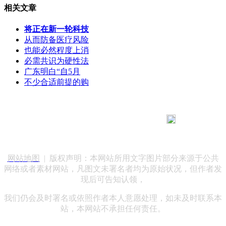
相关文章
将正在新一轮科技
从而防备医疗风险
也能必然程度上消
必需共识为硬性法
广东明白“自5月
不少合适前提的购
183 9181 6005
客服热线：
客服QQ：10014803 公司地址：陕西省咸阳市秦都区世纪大
道华宇双子星A座 法律顾问：陕西润丰律师事务所
网站地图
| 版权声明：本网站所用文字图片部分来源于公共
网络或者素材网站，凡图文未署名者均为原始状况，但作者发
现后可告知认领，
我们仍会及时署名或依照作者本人意愿处理，如未及时联系本
站，本网站不承担任何责任。