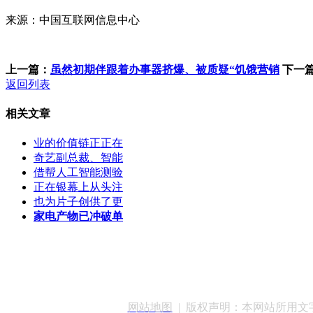
来源：中国互联网信息中心
上一篇：
虽然初期伴跟着办事器挤爆、被质疑“饥饿营销
下一
返回列表
相关文章
业的价值链正正在
奇艺副总裁、智能
借帮人工智能测验
正在银幕上从头注
也为片子创供了更
家电产物已冲破单
客服QQ：100148
网站地图
| 版权声明：本网站所用