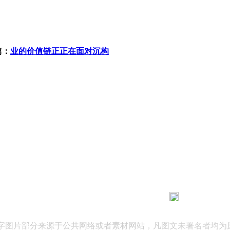
篇：
业的价值链正正在面对沉构
183 9181 6005
客服热线：
03 公司地址：陕西省咸阳市秦都区世纪大道华宇双子星A座 法律
文字图片部分来源于公共网络或者素材网站，凡图文未署名者均为