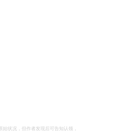
顾问：陕西润丰律师事务所
原始状况，但作者发现后可告知认领，