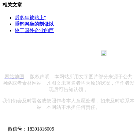
相关文章
后多年被贴上“
垂钓网坐的制做以
较于国外企业的巨
183 9181 6005
客服热线：
客服QQ：10014803 公司地址：陕西省咸阳市秦都区世纪大
道华宇双子星A座 法律顾问：陕西润丰律师事务所
网站地图
| 版权声明：本网站所用文字图片部分来源于公共
网络或者素材网站，凡图文未署名者均为原始状况，但作者发
现后可告知认领，
我们仍会及时署名或依照作者本人意愿处理，如未及时联系本
站，本网站不承担任何责任。
+
微信号：
18391816005