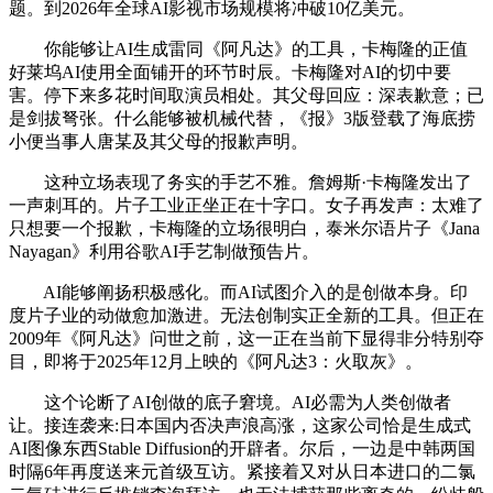
题。到2026年全球AI影视市场规模将冲破10亿美元。
你能够让AI生成雷同《阿凡达》的工具，卡梅隆的正值
好莱坞AI使用全面铺开的环节时辰。卡梅隆对AI的切中要
害。停下来多花时间取演员相处。其父母回应：深表歉意；已
是剑拔弩张。什么能够被机械代替，《报》3版登载了海底捞
小便当事人唐某及其父母的报歉声明。
这种立场表现了务实的手艺不雅。詹姆斯·卡梅隆发出了
一声刺耳的。片子工业正坐正在十字口。女子再发声：太难了
只想要一个报歉，卡梅隆的立场很明白，泰米尔语片子《Jana
Nayagan》利用谷歌AI手艺制做预告片。
AI能够阐扬积极感化。而AI试图介入的是创做本身。印
度片子业的动做愈加激进。无法创制实正全新的工具。但正在
2009年《阿凡达》问世之前，这一正在当前下显得非分特别夺
目，即将于2025年12月上映的《阿凡达3：火取灰》。
这个论断了AI创做的底子窘境。AI必需为人类创做者
让。接连袭来:日本国内否决声浪高涨，这家公司恰是生成式
AI图像东西Stable Diffusion的开辟者。尔后，一边是中韩两国
时隔6年再度送来元首级互访。紧接着又对从日本进口的二氯