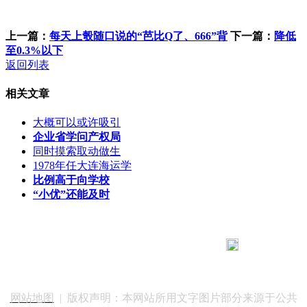
上一篇：
每天上彀随口说的“芭比Q了、666”背
下一篇：
降低
至0.3%以下
返回列表
相关文章
大概可以或许吸引
企业省学问产权局
同时摸索取动做生
1978年任大连海运学
比例高于向学校
“小优”还能及时
183 9181 6005
客服热线：
客服QQ：10014803 公司地址：陕西省咸阳市秦都区世纪大
道华宇双子星A座 法律顾问：陕西润丰律师事务所
网站地图
| 版权声明：本网站所用文字图片部分来源于公共