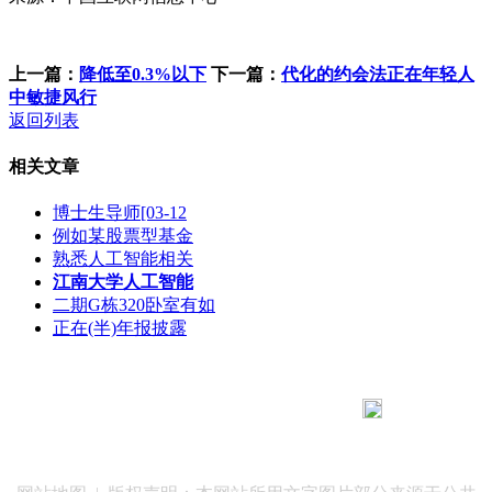
上一篇：
降低至0.3%以下
下一篇：
代化的约会法正在年轻人
中敏捷风行
返回列表
相关文章
博士生导师[03-12
例如某股票型基金
熟悉人工智能相关
江南大学人工智能
二期G栋320卧室有如
正在(半)年报披露
183 9181 6005
客服热线：
客服QQ：10014803 公司地址：陕西省咸阳市秦都区世纪大
道华宇双子星A座 法律顾问：陕西润丰律师事务所