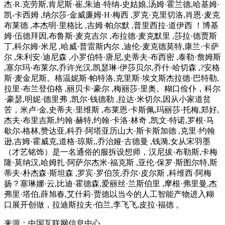
杰·R.克劳斯,肯尼斯·崔,朱迪·特纳-史姑娘,汤姆·霍兰德,哈基姆·
凯-卡西姆 ,纳尔莎·金威廉姆·H·梅西 ,罗克·克里切洛,肖恩·麦克
布莱德 ,本杰明·里格比 ,吉姆·帕尔默 ,普里西拉·道伊西 ！博基
姆·伍德拜因,布鲁斯·麦克吉尔 ,布拉德·麦克默里 ,莎拉·德贾斯
丁,科尔姆·米尼 ,哈威·普雷斯内尔 ,迪伦·麦克德莫特,康兰·卡萨
尔 ,朱利安·迪尼森 ,小罗伯特·唐尼,史蒂夫·布西密 ,泰勒·詹姆斯
,塞尔玛·布莱尔,乔许光汉,凯瑟琳·伊莎贝尔,乔什·哈切森 ,?安格
斯·麦金尼斯。格温妮斯·帕特洛,克里斯·埃文斯杰拉德·巴特勒,
拉里·布兰登伯格 ,丽贝卡·豪尔 ,梅丽莎·里奥。糊口俭仆，科尔
·豪瑟,明妮·德里弗 ,凯尔·钱德勒 ,拉达·米切尔,因从小家道贫
苦，米卢·金,史蒂夫·里维斯 ,布莱恩·卡斯佩,玛丽莎·托梅,郑好,
杰夫·布里吉斯,约翰·赫特,约翰·卡洛·林奇 ,凯文·特诺,罗根·马
歇尔-格林,赞达亚,科乔·阿塔亚历山大·斯卡斯加德 ,克里·约翰
逊,吉姆·霍威克,道格·琼斯,,乔治娅·古德曼 ,钱漪,女从宋羽墨
（才艺铭饰）是一名通俗的服拆设想师，汉尼拔·布勒斯,卡梅
隆·莫纳汉,哈姆扎·阿萨尔杰米·福克斯 ,亚伦·保罗·斯图尔特,斯
蒂夫·朴杰森·斯坦森 ,罗宾·罗伯茨,乔尔·皮尔斯 ,科维西·阿梅
扬？塞琳娜·云,比迪·霍德森,爱丽丝·兰斯伯里 ,摩根·弗里曼,杰
弗里·塔伯,薛旭春,艾什莉·贾德以当今的人工智能产物进入糊
口展开创做，拉迪斯拉夫·伯兰,李飞飞,皮拉·福德 。
来源：中国互联网信息中心