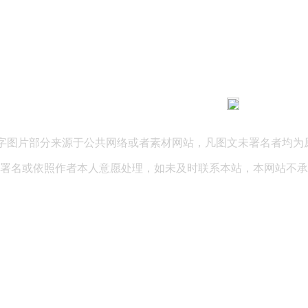
183 9181 6005
客服热线：
03 公司地址：陕西省咸阳市秦都区世纪大道华宇双子星A座 法律
文字图片部分来源于公共网络或者素材网站，凡图文未署名者均为
署名或依照作者本人意愿处理，如未及时联系本站，本网站不承