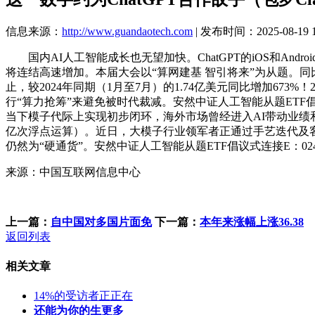
信息来源：
http://www.guandaotech.com
| 发布时间：2025-08-19 1
国内AI人工智能成长也无望加快。ChatGPT的iOS和And
将连结高速增加。本届大会以“算网建基 智引将来”为从题。同比增
止，较2024年同期（1月至7月）的1.74亿美元同比增加673
行“算力抢筹”来避免被时代裁减。安然中证人工智能从题ETF倡议式
当下模子代际上实现初步闭环，海外市场曾经进入AI带动业绩和
亿次浮点运算）。近日，大模子行业领军者正通过手艺迭代及客户
仍然为“硬通货”。安然中证人工智能从题ETF倡议式连接E：024610
来源：中国互联网信息中心
上一篇：
自中国对多国片面免
下一篇：
本年来涨幅上涨36.38
返回列表
相关文章
14%的受访者正正在
还能为你的生更多