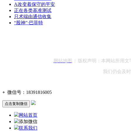
A改变着保守的平安
正在各类基准测试
只术端由通信收集
“股神”·巴菲特
客服QQ：100148
网站地图
| 版权声明：本网站所用
我们仍会及时
+
微信号：
18391816005
点击复制微信
网站首页
添加微信
联系我们