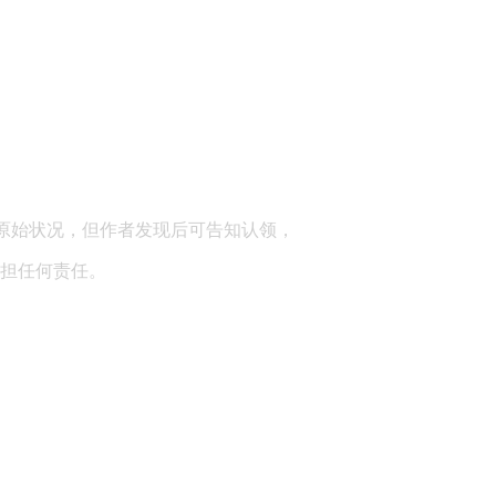
顾问：陕西润丰律师事务所
原始状况，但作者发现后可告知认领，
担任何责任。