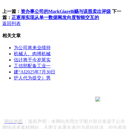
上一篇：
资办事公司的MarkGiarelli赐与该股卖出评级
下一
篇：
正逐渐实现从单一数据阐发向度智能交互的
返回列表
相关文章
为公司将来业绩持
机械人、肉搏机械
估计将于今岁尾实
工信部配备工业一
建“AI2025年7月30日
护人代为提交）男
183 9181 6005
客服热线：
客服QQ：10014803 公司地址：陕西省咸阳市秦都区世纪大
道华宇双子星A座 法律顾问：陕西润丰律师事务所
网站地图
| 版权声明：本网站所用文字图片部分来源于公共
网络或者素材网站，凡图文未署名者均为原始状况，但作者发