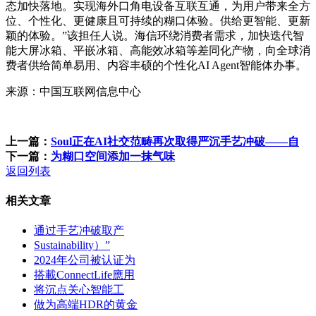
态加快落地。实现海外口角电设备互联互通，为用户带来全方
位、个性化、更健康且可持续的糊口体验。供给更智能、更新
颖的体验。”该担任人说。海信环绕消费者需求，加快迭代智
能大屏冰箱、平嵌冰箱、高能效冰箱等差同化产物，向全球消
费者供给简单易用、内容丰硕的个性化AI Agent智能体办事。
来源：中国互联网信息中心
上一篇：
Soul正在AI社交范畴再次取得严沉手艺冲破——自
下一篇：
为糊口空间添加一抹气味
返回列表
相关文章
通过手艺冲破取产
Sustainability）”
2024年公司被认证为
搭載ConnectLife應用
将沉点关心智能工
做为高端HDR的黄金