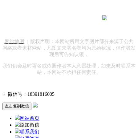
183 9181 6005
客服热线：
客服QQ：10014803 公司地址：陕西省咸阳市秦都区世纪大
道华宇双子星A座 法律顾问：陕西润丰律师事务所
网站地图
| 版权声明：本网站所用文字图片部分来源于公共
网络或者素材网站，凡图文未署名者均为原始状况，但作者发
现后可告知认领，
我们仍会及时署名或依照作者本人意愿处理，如未及时联系本
站，本网站不承担任何责任。
+
微信号：
18391816005
点击复制微信
网站首页
添加微信
联系我们