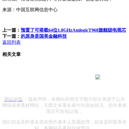
来源：中国互联网信息中心
上一篇：
预置了可搭载64位1.8GHzAmlogicT968旗舰级电视芯
下一篇：
的原身是国美金融科技
返回列表
相关文章
183 9181 6005
客服热线：
客服QQ：10014803 公司地址：陕西省咸阳市秦都区世纪大
道华宇双子星A座 法律顾问：陕西润丰律师事务所
网站地图
| 版权声明：本网站所用文字图片部分来源于公共
网络或者素材网站，凡图文未署名者均为原始状况，但作者发
现后可告知认领，
我们仍会及时署名或依照作者本人意愿处理，如未及时联系本
站，本网站不承担任何责任。