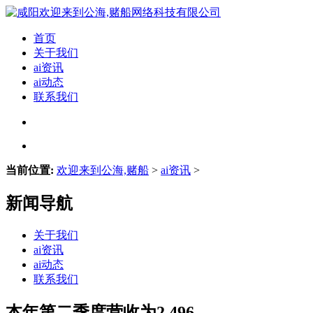
首页
关于我们
ai资讯
ai动态
联系我们
当前位置:
欢迎来到公海,赌船
>
ai资讯
>
新闻导航
关于我们
ai资讯
ai动态
联系我们
本年第二季度营收为2.496