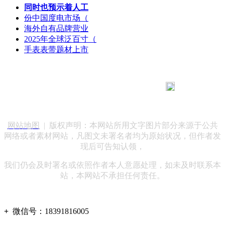
同时也预示着人工
份中国度电市场（
海外自有品牌营业
2025年全球泛百寸（
手表表带题材上市
183 9181 6005
客服热线：
客服QQ：10014803 公司地址：陕西省咸阳市秦都区世纪大
道华宇双子星A座 法律顾问：陕西润丰律师事务所
网站地图
| 版权声明：本网站所用文字图片部分来源于公共
网络或者素材网站，凡图文未署名者均为原始状况，但作者发
现后可告知认领，
我们仍会及时署名或依照作者本人意愿处理，如未及时联系本
站，本网站不承担任何责任。
+
微信号：
18391816005