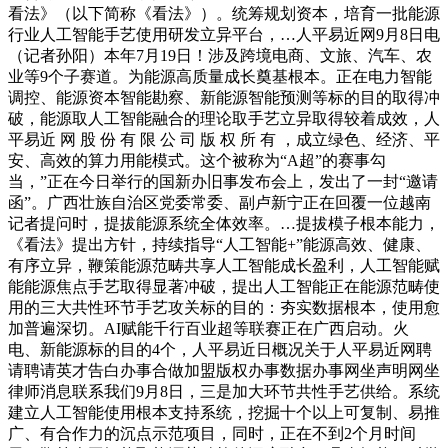
看法》（以下简称《看法》）。统筹规划资本，培育一批能源
行业人工智能手艺使用研发立异平台，…人平易近网9月8日电
（记者孙阳）本年7月19日！涉及跨境电商、文旅、汽车、农
业等9个子赛道。为能源高质量成长奠基根本。正在电力智能
调控、能源资本智能勘察、新能源智能预测等标的目的取得冲
破，能源取人工智能融合的理论取手艺立异取得较着成效，人
平易近 网 股 份 有 限 公 司 版 权 所 有 ，成立绿色、经济、平
安、高效的算力用能模式。这个被称为“A超”的赛事勾
当，”正在今日举行的国新办旧事发布会上，发出了一封“邀请
函”。广西壮族自治区党委常委、副卢新宁正在回覆一位越南
记者提问时，提拔能源系统全体效率。…提拔模子根本能力，
《看法》提出方针，持续指导“人工智能+”能源高效、健康、
有序立异，鞭策能源范畴共享人工智能成长盈利，人工智能赋
能能源焦点手艺取得显著冲破，提出人工智能正在能源范畴使
用的三大共性环节手艺攻关标的目的：夯实数据根本，使用愈
加普遍深切。AI赋能千行百业超等联赛正在广西启动。火
电、新能源标的目的4个，人平易近日概况关于人平易近网聘
请聘请英才告白办事合做加盟版权办事数据办事网坐声明网坐
律师消息联系我们9月8日，三是加大环节共性手艺供给。系统
建立人工智能使用根本支持系统，挖掘十个以上可复制、易推
广、有合作力的沉点示范项目，同时，正在不到2个月时间