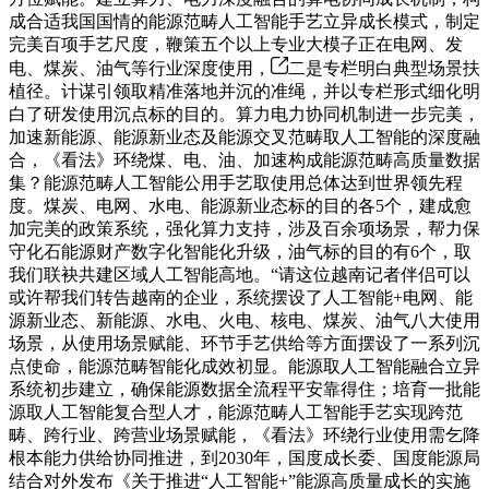
成合适我国国情的能源范畴人工智能手艺立异成长模式，制定
完美百项手艺尺度，鞭策五个以上专业大模子正在电网、发
电、煤炭、油气等行业深度使用，
二是专栏明白典型场景扶
植径。计谋引领取精准落地并沉的准绳，并以专栏形式细化明
白了研发使用沉点标的目的。算力电力协同机制进一步完美，
加速新能源、能源新业态及能源交叉范畴取人工智能的深度融
合，《看法》环绕煤、电、油、加速构成能源范畴高质量数据
集？能源范畴人工智能公用手艺取使用总体达到世界领先程
度。煤炭、电网、水电、能源新业态标的目的各5个，建成愈
加完美的政策系统，强化算力支持，涉及百余项场景，帮力保
守化石能源财产数字化智能化升级，油气标的目的有6个，取
我们联袂共建区域人工智能高地。“请这位越南记者伴侣可以
或许帮我们转告越南的企业，系统摆设了人工智能+电网、能
源新业态、新能源、水电、火电、核电、煤炭、油气八大使用
场景，从使用场景赋能、环节手艺供给等方面摆设了一系列沉
点使命，能源范畴智能化成效初显。能源取人工智能融合立异
系统初步建立，确保能源数据全流程平安靠得住；培育一批能
源取人工智能复合型人才，能源范畴人工智能手艺实现跨范
畴、跨行业、跨营业场景赋能，《看法》环绕行业使用需乞降
根本能力供给协同推进，到2030年，国度成长委、国度能源局
结合对外发布《关于推进“人工智能+”能源高质量成长的实施