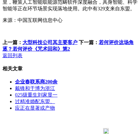
里，鞭策人工智能取能源范畴软件深度融合，具身智能、科学
智能等正在环节场景实现落地使用。此中有329支来自东盟。
来源：中国互联网信息中心
上一篇：
大型科技公司其主要客户
下一篇：
若何评价这场角
逐？若何评价《咒术回和》第2
返回列表
相关文章
企业春联系商200余
戴锋和于博为浙江
025级重生刘家显一
过精准婚配东盟、
应正在显著或产物
183 9181 6005
客服热线：
客服QQ：10014803 公司地址：陕西省咸阳市秦都区世纪大