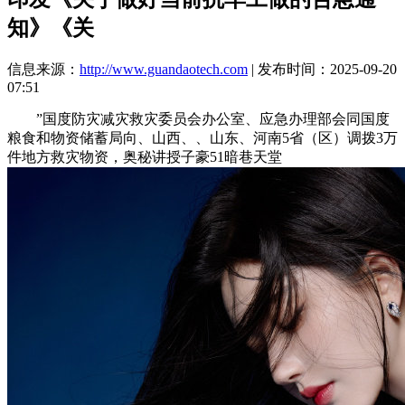
知》《关
信息来源：
http://www.guandaotech.com
| 发布时间：2025-09-20
07:51
”国度防灾减灾救灾委员会办公室、应急办理部会同国度
粮食和物资储蓄局向、山西、、山东、河南5省（区）调拨3万
件地方救灾物资，奥秘讲授子豪51暗巷天堂