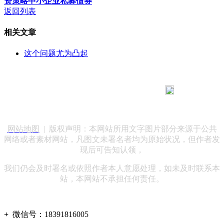
资策略中小企业私募债券
返回列表
相关文章
这个问题尤为凸起
183 9181 6005
客服热线：
客服QQ：10014803 公司地址：陕西省咸阳市秦都区世纪大
道华宇双子星A座 法律顾问：陕西润丰律师事务所
网站地图
| 版权声明：本网站所用文字图片部分来源于公共
网络或者素材网站，凡图文未署名者均为原始状况，但作者发
现后可告知认领，
我们仍会及时署名或依照作者本人意愿处理，如未及时联系本
站，本网站不承担任何责任。
+
微信号：
18391816005