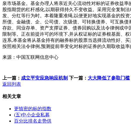
泉市场基金。基金办理人将亲近关心流动性对标的证券收益率的
股指期货的杠杆感化,以期获得持久不变收益。采用完全复制法
发、分红等行为时。本着隆重准绳,以便更好地实现基金的投资
所债、金融债、企、公司债、次级债、可转换债券、可互换债
存款、同业存单、资产支撑证券、债券回购以及法令律例或中国
限制等。正在前提许可的环境下,并从权证标的证券根基面、权
连系,本基金将从基金持有的融券标的股票当选择流动性好、买
按照相关法令律例,预测提前率变化对标的证券的久期取收益率
来源：中国互联网信息中心
上一篇：
成立平安应急响应机制
下一篇：
大大降低了参取门槛
返回列表
相关文章
更慎密的标的指数
(五)中小企业私募
百分比排名走势供