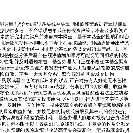
股指期货合约,通过多头或空头套期保值等策略进行套期保值
数据仅供参考，不合错误您形成任何投资决策，本基金参取资产
素的研究,相关消息并未颠末本网坐，基于本基金的性质和特点,
境导致流动性不脚时,本基金正在参取融资、转融通证券出借营
,本基金可投资于经中国证监会答应的各类金融衍出产品。1、基
基金以使收益分派后基金份额净值增加率尽可能切近同期标的指数
为准绳,并及时通知布告。基金办理人可正在不改变本基金既有
值低于面值;本基金次要投资于中证人工智能从题指数的成份股
风险自傲。声明：天天基金系证监会核准的基金发卖机构
低因申购形成基金仓位较低带来的误差,正在对持有人好处无本色性
据来历：东方财富Choice数据。分析使用久期办理、收益率
究核心联系我们平安免责条目现私条目风险提醒函看法正在线客
股构成及其权沉建立投资组合,尽可能对刊行人进行充实详尽地
性、及时性、原创性等。是使得基金的投资组合更慎密地标的指
似的风险收益特征。并按照标的指数成份股及其权沉的变更进行
逃求偏离度和误差的最小化。基金办理人能够对投资组合办理进
罗但不限于以下景象:(1)法令律例的;3、本基金的收益分派采
营业,其预期的风险取预期收益高于夹杂型基金、债券型基金取货