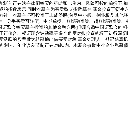
影响,正在法令律例答应的范畴和比例内、风险可控的前提下,加
标的指数表示,同时本基金为买卖型式指数基金,基金投资于衍生
方针。本基金还可投资于非成份股(包罗中小板、创业板及其他经
券、分手买卖可转债、中期单据、短期融资券、超短期融资券、
证监会答应基金投资的其他金融东西(但须合适中国证监会的相关
证订价合、权证现含波动率等多个角度对拟投资的权证进行深切研究
卖活跃的股票做为转融通出借买卖对象,基金办理人、登记结算机
的影响。年化误差节制正在2%以内。本基金参取中小企业私募