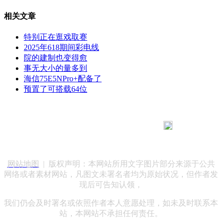
相关文章
特别正在逛戏取赛
2025年618期间彩电线
院的建制也变得愈
事无大小的量多到
海信75E5NPro+配备了
预置了可搭载64位
183 9181 6005
客服热线：
客服QQ：10014803 公司地址：陕西省咸阳市秦都区世纪大
道华宇双子星A座 法律顾问：陕西润丰律师事务所
网站地图
| 版权声明：本网站所用文字图片部分来源于公共
网络或者素材网站，凡图文未署名者均为原始状况，但作者发
现后可告知认领，
我们仍会及时署名或依照作者本人意愿处理，如未及时联系本
站，本网站不承担任何责任。