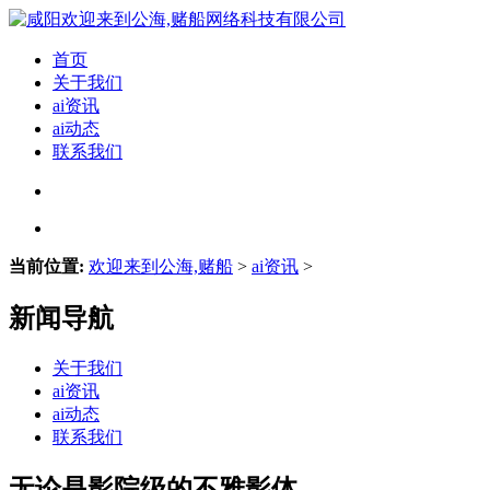
首页
关于我们
ai资讯
ai动态
联系我们
当前位置:
欢迎来到公海,赌船
>
ai资讯
>
新闻导航
关于我们
ai资讯
ai动态
联系我们
无论是影院级的不雅影体