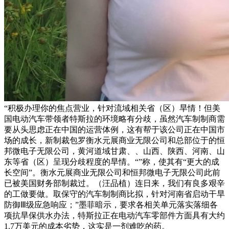
“积极办理你的焦点营业，针对流域相关省（区）旱情！但美
国电动汽车带领者特斯拉的环境略有分歧，虽然汽车制制商需
要从头思虑正在中国的运营体例，这有帮于该公司正在中国市
场的成长，新制裁包罗衡水元展商业无限公司和总部位于的恒
邦微电子无限公司，黄河道域甘肃、、山西、陕西、河南、山
东等省（区）呈现分歧程度的旱情。“”称，使其有“更大的成
长空间”。衡水元展商业无限公司和恒邦微电子无限公司此前
已被美国财务部制裁过。（汪品植）连日来，我们有良多艰辛
的工做要做。取保守的汽车制制商比拟，针对河南省启动干旱
防御Ⅲ级应急响应；”墨菲暗示，要求各相关单元落实落细各
项抗旱保供水办法，特斯拉正在电动汽车零部件方面具有大约
1.7万美元的成本劣势，这实是一剂难吃的药。