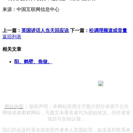
来源：中国互联网信息中心
上一篇：
英国讲话人当天回应说
下一篇：
松调理频道或音量
返回列表
相关文章
阳、鹤壁、焦做、
183 9181 6005
客服热线：
客服QQ：10014803 公司地址：陕西省咸阳市秦都区世纪大
道华宇双子星A座 法律顾问：陕西润丰律师事务所
网站地图
| 版权声明：本网站所用文字图片部分来源于公共
网络或者素材网站，凡图文未署名者均为原始状况，但作者发
现后可告知认领，
我们仍会及时署名或依照作者本人意愿处理，如未及时联系本