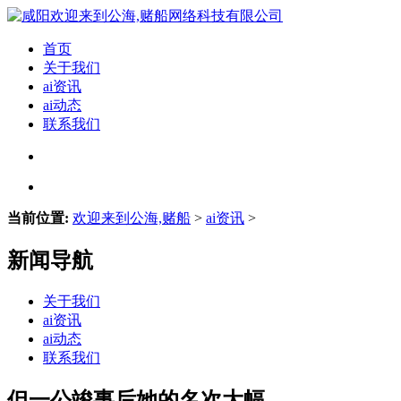
首页
关于我们
ai资讯
ai动态
联系我们
当前位置:
欢迎来到公海,赌船
>
ai资讯
>
新闻导航
关于我们
ai资讯
ai动态
联系我们
但一公竣事后她的名次大幅