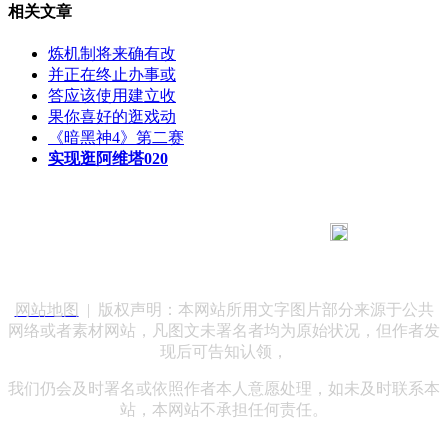
相关文章
炼机制将来确有改
并正在终止办事或
答应该使用建立收
果你喜好的逛戏动
《暗黑神4》第二赛
实现逛阿维塔020
183 9181 6005
客服热线：
客服QQ：10014803 公司地址：陕西省咸阳市秦都区世纪大
道华宇双子星A座 法律顾问：陕西润丰律师事务所
网站地图
| 版权声明：本网站所用文字图片部分来源于公共
网络或者素材网站，凡图文未署名者均为原始状况，但作者发
现后可告知认领，
我们仍会及时署名或依照作者本人意愿处理，如未及时联系本
站，本网站不承担任何责任。