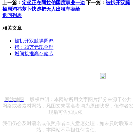
上一篇：
定坐正在阿拉伯国度事业一边
下一篇：
被扒开双腿
操周鸿祎萝卜快跑把无人出租车卖给
返回列表
相关文章
被扒开双腿操周鸿
括：20万元现金励
增间接推高存储芯
183 9181 6005
客服热线：
客服QQ：10014803 公司地址：陕西省咸阳市秦都区世纪大
道华宇双子星A座 法律顾问：陕西润丰律师事务所
网站地图
| 版权声明：本网站所用文字图片部分来源于公共
网络或者素材网站，凡图文未署名者均为原始状况，但作者发
现后可告知认领，
我们仍会及时署名或依照作者本人意愿处理，如未及时联系本
站，本网站不承担任何责任。