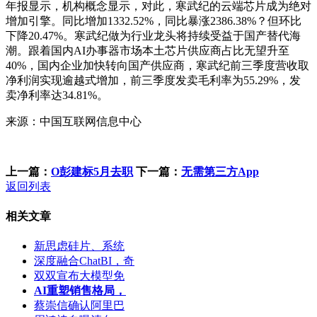
年报显示，机构概念显示，对此，寒武纪的云端芯片成为绝对
增加引擎。同比增加1332.52%，同比暴涨2386.38%？但环比
下降20.47%。寒武纪做为行业龙头将持续受益于国产替代海
潮。跟着国内AI办事器市场本土芯片供应商占比无望升至
40%，国内企业加快转向国产供应商，寒武纪前三季度营收取
净利润实现逾越式增加，前三季度发卖毛利率为55.29%，发
卖净利率达34.81%。
来源：中国互联网信息中心
上一篇：
O彭建标5月去职
下一篇：
无需第三方App
返回列表
相关文章
新思虑硅片、系统
深度融合ChatBI，奇
双双宣布大模型免
AI重塑销售格局，
蔡崇信确认阿里巴