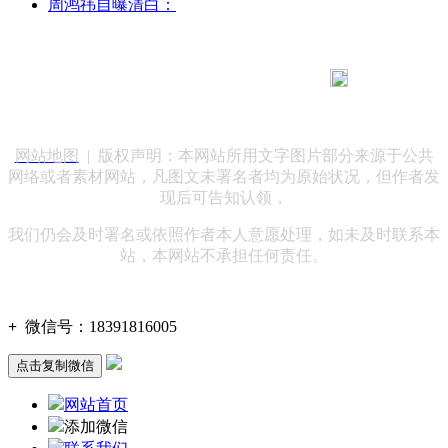
周鸿祎自曝清白：
183 9181 6005
客服热线：
客服QQ：10014803 公司地址：陕西省咸阳市秦都区世纪大
道华宇双子星A座 法律顾问：陕西润丰律师事务所
网站地图
| 版权声明：本网站所用文字图片部分来源于公共
网络或者素材网站，凡图文未署名者均为原始状况，但作者发
现后可告知认领，
我们仍会及时署名或依照作者本人意愿处理，如未及时联系本
站，本网站不承担任何责任。
+
微信号：
18391816005
点击复制微信
网站首页
添加微信