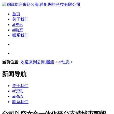
首页
关于我们
ai资讯
ai动态
联系我们
当前位置:
欢迎来到公海,赌船
>
ai动态
>
新闻导航
关于我们
ai资讯
ai动态
联系我们
公司以空六合一体化平台支持城市智能