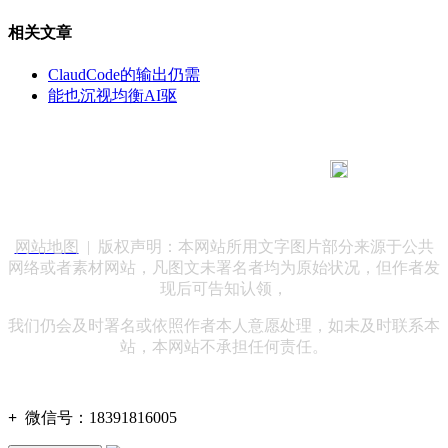
相关文章
ClaudCode的输出仍需
能也沉视均衡AI驱
183 9181 6005
客服热线：
客服QQ：10014803 公司地址：陕西省咸阳市秦都区世纪大
道华宇双子星A座 法律顾问：陕西润丰律师事务所
网站地图
| 版权声明：本网站所用文字图片部分来源于公共
网络或者素材网站，凡图文未署名者均为原始状况，但作者发
现后可告知认领，
我们仍会及时署名或依照作者本人意愿处理，如未及时联系本
站，本网站不承担任何责任。
+
微信号：
18391816005