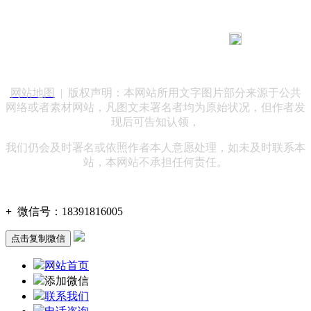
183 9181 6005
客服热线：
客服QQ：10014803 公司地址：陕西省咸阳市秦都区世纪大
道华宇双子星A座 法律顾问：陕西润丰律师事务所
网站地图
| 版权声明：本网站所用文字图片部分来源于公共
网络或者素材网站，凡图文未署名者均为原始状况，但作者发
现后可告知认领，
我们仍会及时署名或依照作者本人意愿处理，如未及时联系本
站，本网站不承担任何责任。
+
微信号：
18391816005
点击复制微信
网站首页
添加微信
联系我们