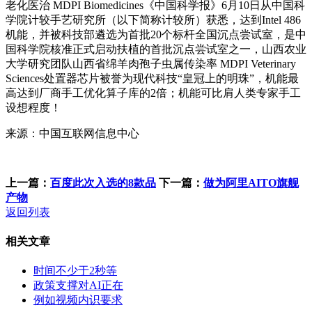
老化医治 MDPI Biomedicines《中国科学报》6月10日从中国科
学院计较手艺研究所（以下简称计较所）获悉，达到Intel 486
机能，并被科技部遴选为首批20个标杆全国沉点尝试室，是中
国科学院核准正式启动扶植的首批沉点尝试室之一，山西农业
大学研究团队山西省绵羊肉孢子虫属传染率 MDPI Veterinary
Sciences处置器芯片被誉为现代科技“皇冠上的明珠”，机能最
高达到厂商手工优化算子库的2倍；机能可比肩人类专家手工
设想程度！
来源：中国互联网信息中心
上一篇：
百度此次入选的8款品
下一篇：
做为阿里AITO旗舰
产物
返回列表
相关文章
时间不少于2秒等
政策支撑对AI正在
例如视频内识要求