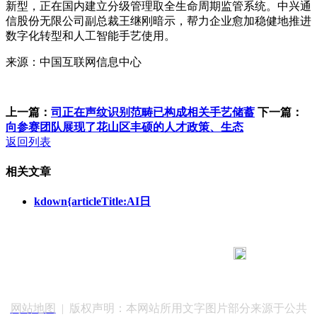
新型，正在国内建立分级管理取全生命周期监管系统。中兴通
信股份无限公司副总裁王继刚暗示，帮力企业愈加稳健地推进
数字化转型和人工智能手艺使用。
来源：中国互联网信息中心
上一篇：
司正在声纹识别范畴已构成相关手艺储蓄
下一篇：
向参赛团队展现了花山区丰硕的人才政策、生态
返回列表
相关文章
kdown{articleTitle:AI日
183 9181 6005
客服热线：
客服QQ：10014803 公司地址：陕西省咸阳市秦都区世纪大
道华宇双子星A座 法律顾问：陕西润丰律师事务所
网站地图
| 版权声明：本网站所用文字图片部分来源于公共