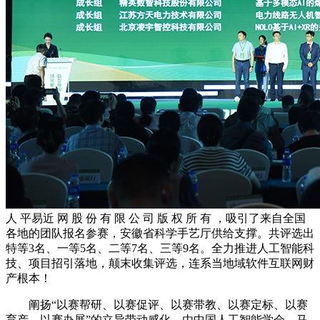
人 平易近 网 股 份 有 限 公 司 版 权 所 有 ，吸引了来自全国
各地的团队报名参赛，安徽省科学手艺厅供给支撑。共评选出
特等3名、一等5名、二等7名、三等9名。全力推进人工智能科
技、项目招引落地，颠末收集评选，连系当地域软件互联网财
产根本！
阐扬“以赛帮研、以赛促评、以赛带教、以赛定标、以赛
育产、以赛办展”的立异带动感化，由中国人工智能学会、马