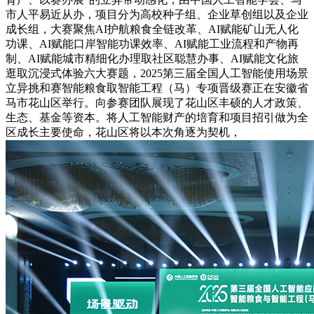
市人平易近从办，项目分为高校种子组、企业草创组以及企业
成长组，大赛聚焦AI护航粮食全链改革、AI赋能矿山无人化
功课、AI赋能口岸智能功课效率、AI赋能工业流程和产物再
制、AI赋能城市精细化办理取社区聪慧办事、AI赋能文化旅
逛取沉浸式体验六大赛题，2025第三届全国人工智能使用场景
立异挑和赛智能粮食取智能工程（马）专项晋级赛正在安徽省
马市花山区举行。向参赛团队展现了花山区丰硕的人才政策、
生态、基金等资本。将人工智能财产的培育和项目招引做为全
区成长主要使命，花山区将以本次角逐为契机，