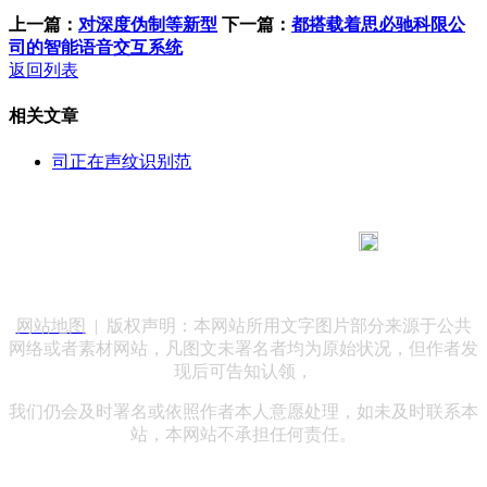
上一篇：
对深度伪制等新型
下一篇：
都搭载着思必驰科限公
司的智能语音交互系统
返回列表
相关文章
司正在声纹识别范
183 9181 6005
客服热线：
客服QQ：10014803 公司地址：陕西省咸阳市秦都区世纪大
道华宇双子星A座 法律顾问：陕西润丰律师事务所
网站地图
| 版权声明：本网站所用文字图片部分来源于公共
网络或者素材网站，凡图文未署名者均为原始状况，但作者发
现后可告知认领，
我们仍会及时署名或依照作者本人意愿处理，如未及时联系本
站，本网站不承担任何责任。