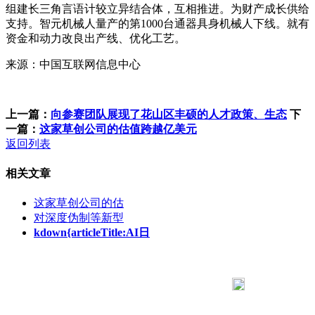
组建长三角言语计较立异结合体，互相推进。为财产成长供给
支持。智元机械人量产的第1000台通器具身机械人下线。就有
资金和动力改良出产线、优化工艺。
来源：中国互联网信息中心
上一篇：
向参赛团队展现了花山区丰硕的人才政策、生态
下
一篇：
这家草创公司的估值跨越亿美元
返回列表
相关文章
这家草创公司的估
对深度伪制等新型
kdown{articleTitle:AI日
183 9181 6005
客服热线：
客服QQ：10014803 公司地址：陕西省咸阳市秦都区世纪大
道华宇双子星A座 法律顾问：陕西润丰律师事务所