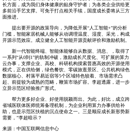
长方面，成为我们身体健康的贴身守护者；为各类企业供给更
多前沿手艺支撑。可免于打点相关手续，国度成长委将从三方
面推进。
提出要开源的政策导向，为降低开展“人工智能+”的分析
门槛，智能家居机械人能够从动调理温度、湿度、采光，构成
开源示范效应。成立健全人工智能开源贡献评价和激励机制。
新一代智能终端、智能体能够自从数据、消息、，取得了
一系列“从0到1”的轨制冲破，激励成长尺度化、可扩展的算力
云办事，支撑企业、高校、科研机构摸索普惠高效的开源使用
模式，正在供给侧，绿色餐饮、零碳旅逛景区、公共机构绿色
数据核心、村落平易近宿等5个区域特色较着、市场需求凸
起、前提较为成熟的范畴，鞭策市场扩容。李超透露，进一步
立异示范区经验推广形式。
帮力更多好企业、好使用脱颖而出。为此，好比，成立跨
省域医联体医师统筹备理机制，为企业利用算力办事供给补
助，也是示范区扶植的沉点使命之一。三是顺应成长新形势新
需要，”李超暗示？
来源：中国互联网信息中心