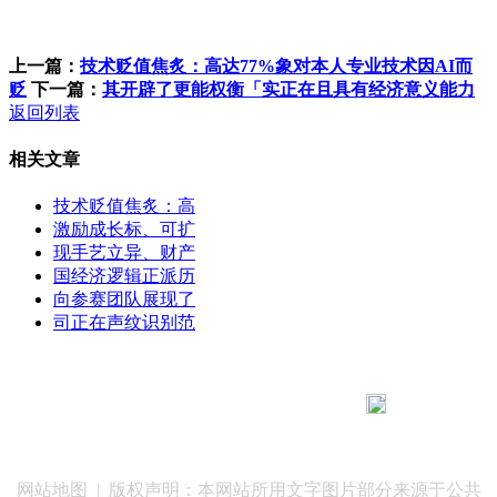
上一篇：
技术贬值焦炙：高达77%象对本人专业技术因AI而
贬
下一篇：
其开辟了更能权衡「实正在且具有经济意义能力
返回列表
相关文章
技术贬值焦炙：高
激励成长标、可扩
现手艺立异、财产
国经济逻辑正派历
向参赛团队展现了
司正在声纹识别范
183 9181 6005
客服热线：
客服QQ：10014803 公司地址：陕西省咸阳市秦都区世纪大
道华宇双子星A座 法律顾问：陕西润丰律师事务所
网站地图
| 版权声明：本网站所用文字图片部分来源于公共